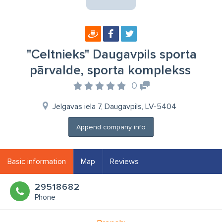
"Celtnieks" Daugavpils sporta
pārvalde, sporta komplekss
0
Jelgavas iela 7, Daugavpils, LV-5404
Append company info
Basic information
Map
Reviews
29518682
Phone