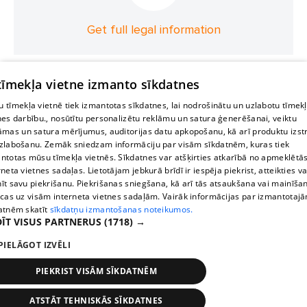
Get full legal information
 tīmekļa vietne izmanto sīkdatnes
 tīmekļa vietnē tiek izmantotas sīkdatnes, lai nodrošinātu un uzlabotu tīmek
nes darbību., nosūtītu personalizētu reklāmu un satura ģenerēšanai, veiktu
āmas un satura mērījumus, auditorijas datu apkopošanu, kā arī produktu izst
zlabošanu. Zemāk sniedzam informāciju par visām sīkdatnēm, kuras tiek
ntotas mūsu tīmekļa vietnēs. Sīkdatnes var atšķirties atkarībā no apmeklētā
rneta vietnes sadaļas. Lietotājam jebkurā brīdī ir iespēja piekrist, atteikties va
īt savu piekrišanu. Piekrišanas sniegšana, kā arī tās atsaukšana vai mainīša
ecas uz visām interneta vietnes sadaļām. Vairāk informācijas par izmantotaj
atnēm skatīt
sīkdatņu izmantošanas noteikumos.
ĪT VISUS PARTNERUS
(1718) →
PIELĀGOT IZVĒLI
PIEKRIST VISĀM SĪKDATNĒM
ATSTĀT TEHNISKĀS SĪKDATNES