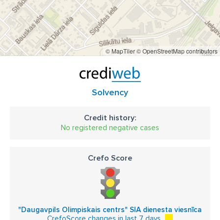
© MapTiler
© OpenStreetMap contributors
Solvency
Credit history:
No registered negative cases
Crefo Score
"Daugavpils Olimpiskais centrs" SIA dienesta viesnīca
CrefoScore changes in last 7 days