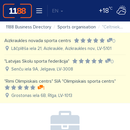
°C
+18
EN
1188 Business Directory
Sports organisation
"Celtnieks" Daugavpils sporta pārvalde, sporta komplekss
Aizkraukles novada sporta centrs
0
Lāčplēša iela 21, Aizkraukle, Aizkraukles nov., LV-5101
"Latvijas Skolu sporta federācija"
0
Senču iela 9A, Jelgava, LV-3008
"Rimi Olimpiskais centrs" SIA "Olimpiskais sporta centrs"
1
Grostonas iela 6B, Rīga, LV-1013