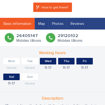
How to get there?
Basic information
Map
Photos
Reviews
26405147
29120102
Mobilais tālrunis
Mobilais tālrunis
Working hours:
Mon
Tue
Wed
Thu
Fri
11
17
11
17
11
17
Closed
Closed
Sat
Sun
11
17
Closed
Description: