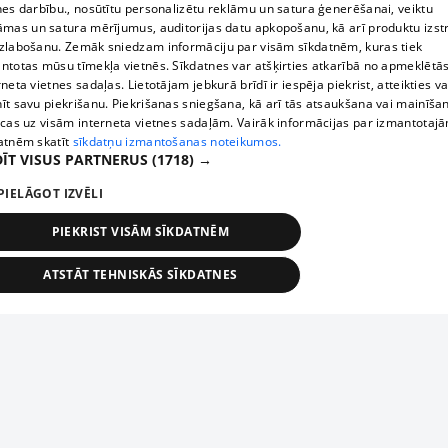
nes darbību., nosūtītu personalizētu reklāmu un satura ģenerēšanai, veiktu
āmas un satura mērījumus, auditorijas datu apkopošanu, kā arī produktu izst
zlabošanu. Zemāk sniedzam informāciju par visām sīkdatnēm, kuras tiek
ntotas mūsu tīmekļa vietnēs. Sīkdatnes var atšķirties atkarībā no apmeklētā
rneta vietnes sadaļas. Lietotājam jebkurā brīdī ir iespēja piekrist, atteikties va
īt savu piekrišanu. Piekrišanas sniegšana, kā arī tās atsaukšana vai mainīša
ecas uz visām interneta vietnes sadaļām. Vairāk informācijas par izmantotaj
atnēm skatīt
sīkdatņu izmantošanas noteikumos.
ĪT VISUS PARTNERUS
(1718) →
PIELĀGOT IZVĒLI
PIEKRIST VISĀM SĪKDATNĒM
ATSTĀT TEHNISKĀS SĪKDATNES
TEHNISKĀS/OBLIGĀTĀS
STATISTIKAS
MĒRĶĒŠANA
FUNKCIONĀLĀS
NEKLASIFICĒTĀS