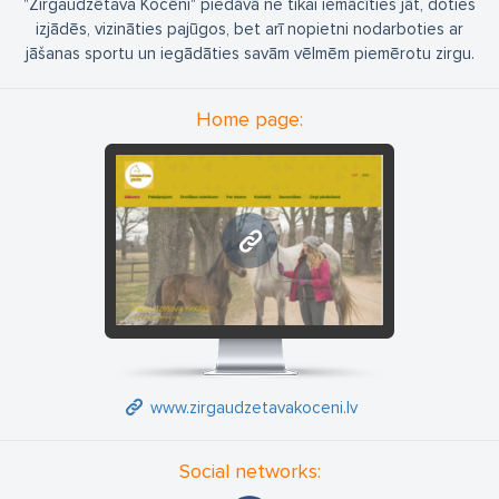
"Zirgaudzētava Kocēni" piedāvā ne tikai iemācīties jāt, doties
izjādēs, vizināties pajūgos, bet arī nopietni nodarboties ar
jāšanas sportu un iegādāties savām vēlmēm piemērotu zirgu.
Home page:
www.zirgaudzetavakoceni.lv
www.zirgaudzetavakoceni.lv
Social networks: