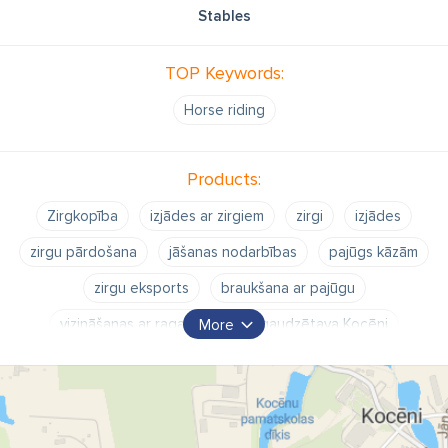
Stables
TOP Keywords:
Horse riding
Products:
Zirgkopība
izjādes ar zirgiem
zirgi
izjādes
zirgu pārdošana
jāšanas nodarbības
pajūgs kāzām
zirgu eksports
braukšana ar pajūgu
vizināšanas ar ragavām
Zirgaudzētava Kocēni
More
Zirgaudzētava
"Zirgaudzētava Kocēni" SIA
Zirgaudzētava Kocēnos
Kocēnu zirgaudzētava
zirgaudzētava Kocēni sia adrese