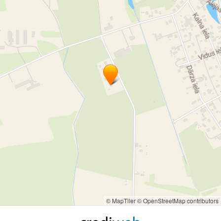
zirgaudzētava Kocēni sia darba laiks
zirgaudzētava Kocēni sia kontakti
© MapTiler
© OpenStreetMap contributors