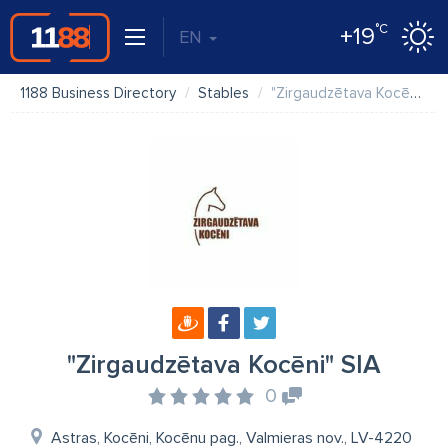
°C
+19
EN
1188 Business Directory
Stables
"Zirgaudzētava Kocēni" SIA
"Zirgaudzētava Kocēni" SIA
0
Astras, Kocēni, Kocēnu pag., Valmieras nov., LV-4220