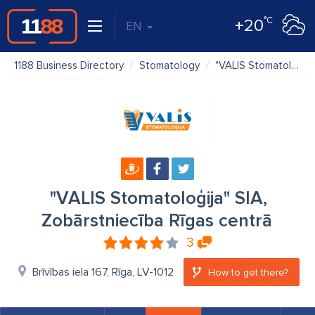
°C
+20
EN
1188 Business Directory
Stomatology
"VALIS Stomatoloģija" SIA, Zobārstniecība Rīgas centrā
"VALIS Stomatoloģija" SIA,
Zobārstniecība Rīgas centrā
3
Brīvības iela 167, Rīga, LV-1012
How to get there?