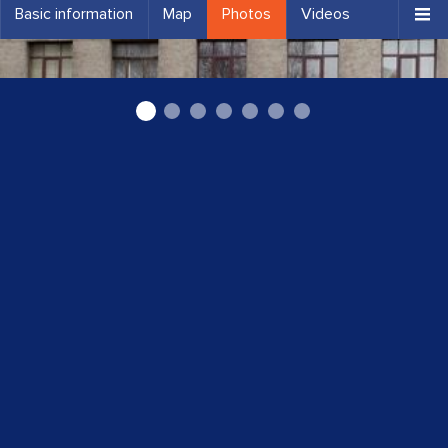
Basic information
Map
Photos
Videos
Zobārsts centrā