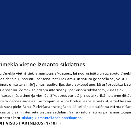
 tīmekļa vietne izmanto sīkdatnes
 tīmekļa vietnē tiek izmantotas sīkdatnes, lai nodrošinātu un uzlabotu tīmek
nes darbību., nosūtītu personalizētu reklāmu un satura ģenerēšanai, veiktu
āmas un satura mērījumus, auditorijas datu apkopošanu, kā arī produktu izst
zlabošanu. Zemāk sniedzam informāciju par visām sīkdatnēm, kuras tiek
ntotas mūsu tīmekļa vietnēs. Sīkdatnes var atšķirties atkarībā no apmeklētā
rneta vietnes sadaļas. Lietotājam jebkurā brīdī ir iespēja piekrist, atteikties va
īt savu piekrišanu. Piekrišanas sniegšana, kā arī tās atsaukšana vai mainīša
ecas uz visām interneta vietnes sadaļām. Vairāk informācijas par izmantotaj
atnēm skatīt
sīkdatņu izmantošanas noteikumos.
ĪT VISUS PARTNERUS
(1718) →