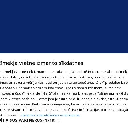
 tīmekļa vietne izmanto sīkdatnes
 tīmekļa vietnē tiek izmantotas sīkdatnes, lai nodrošinātu un uzlabotu tīmek
nes darbību., nosūtītu personalizētu reklāmu un satura ģenerēšanai, veiktu
āmas un satura mērījumus, auditorijas datu apkopošanu, kā arī produktu izst
zlabošanu. Zemāk sniedzam informāciju par visām sīkdatnēm, kuras tiek
ntotas mūsu tīmekļa vietnēs. Sīkdatnes var atšķirties atkarībā no apmeklētā
rneta vietnes sadaļas. Lietotājam jebkurā brīdī ir iespēja piekrist, atteikties va
īt savu piekrišanu. Piekrišanas sniegšana, kā arī tās atsaukšana vai mainīša
ecas uz visām interneta vietnes sadaļām. Vairāk informācijas par izmantotaj
atnēm skatīt
sīkdatņu izmantošanas noteikumos.
ĪT VISUS PARTNERUS
(1718) →