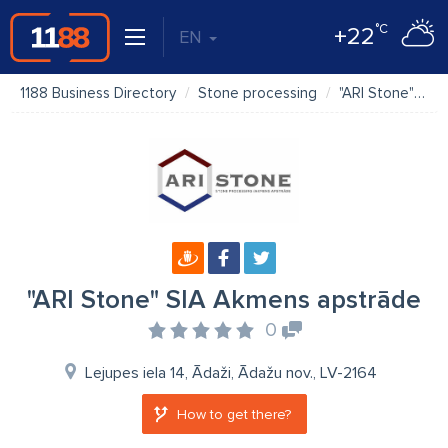
°C
+22
EN
1188 Business Directory
Stone processing
"ARI Stone" SIA Akmens apstrāde
"ARI Stone" SIA Akmens apstrāde
0
Lejupes iela 14, Ādaži, Ādažu nov., LV-2164
How to get there?