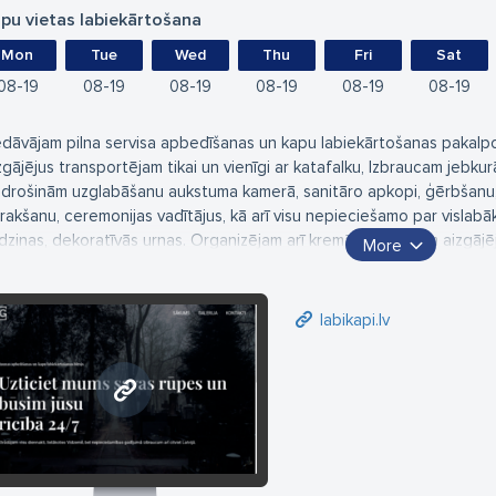
pu vietas labiekārtošana
Mon
Tue
Wed
Thu
Fri
Sat
08
19
08
19
08
19
08
19
08
19
08
19
edāvājam pilna servisa apbedīšanas un kapu labiekārtošanas pakalp
zgājējus transportējam tikai un vienīgi ar katafalku, Izbraucam jebkurā
drošinām uzglabāšanu aukstuma kamerā, sanitāro apkopi, ģērbšanu, 
zrakšanu, ceremonijas vadītājus, kā arī visu nepieciešamo par vislabāka
dziņas, dekoratīvās urnas. Organizējam arī kremāciju. Veicam aizgājē
More
c tās.
edāvājam arī pilna servisa labiekārtošanu. Pieminekļi, soliņi, apmalīte
psētu, segumu maiņa, restaurācija, laukakmens mūrēšana. Nodrošinā
labikapi.lv
rādājam jebkurā Latvijas kapsētā. Strādājam ar atbildību par paveikto.
e mums nav slēptu maksājumu, visas izmaksas klients uzzinās pirms d
labikapi.lv