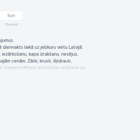
Sun
Closed
ojumus.
 diennakts laikā uz jebkuru vietu Latvijā.
iezārkošanu, kapa izrakšanu, nesējus,
jām cenām. Zārki, krusti, šķidrauti,
ju transportēšanu autopsijas veikšanai un
s, atbalsta mūru izveide, smilšu piegāde uz
m ražošanu, piegādi un uzstādīšanu.
 Mūsu darbi ir ilgmūžīgi.
arbu veikšanas.