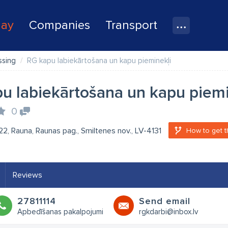
lay
Companies
Transport
ssing
RG kapu labiekārtošana un kapu pieminekļi
u labiekārtošana un kapu piemi
0
 22, Rauna, Raunas pag., Smiltenes nov., LV-4131
How to get t
Reviews
27811114
Send email
Apbedīšanas pakalpojumi
rgkdarbi@inbox.lv