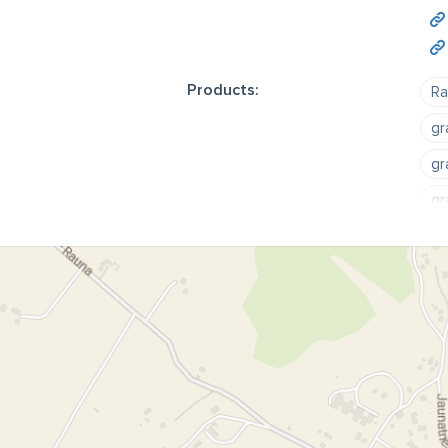
Products:
Ra
gr
gr
gr
ka
ka
ka
RG
Ja
St