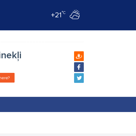
°C
+21
nekļi
here?