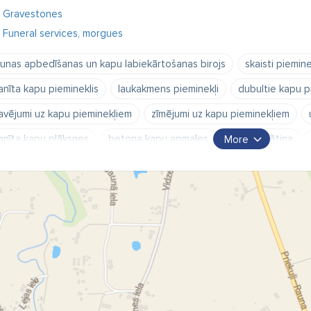
Gravestones
Funeral services, morgues
unas apbedīšanas un kapu labiekārtošanas birojs
skaisti piemine
anīta kapu piemineklis
laukakmens pieminekļi
dubultie kapu p
avējumi uz kapu pieminekļiem
zīmējumi uz kapu pieminekļiem
anīta kapu plāksnes
betona kapu apmales
betona sētiņa
More
pu apmales Rauna
skaistas kapu vietas
idejas kapiem
kap
pu vietas labiekārtošana Cēsis
kapu labiekārtošana Smiltene
pu labiekārtošana Valmiera
kapu labiekārtošana Limbaži
kapu
 kapu labiekārtošana un apbedīšanas pakalpojumi
Cēsīs
Smi
unpiebalgā
Valmierā
Raunā
Dzērbenē
Taurenē
Ko
raupē
Vesalavā
Priekuļos
Limbažos
akmens apstrāde