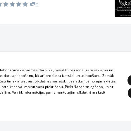
0
zlabotu tīmekļa vietnes darbību., nosūtītu personalizētu reklāmu un
as datu apkopošanu, kā arī produktu izstrādi un uzlabošanu. Zemāk
su tīmekļa vietnēs. Sīkdatnes var atšķirties atkarībā no apmeklētās
, atteikties vai mainīt savu piekrišanu. Piekrišanas sniegšana, kā arī
adaļām. Vairāk informācijas par izmantotajām sīkdatnēm skatīt
ĒRĶĒŠANA
FUNKCIONĀLĀS
NEKLASIFICĒTĀS