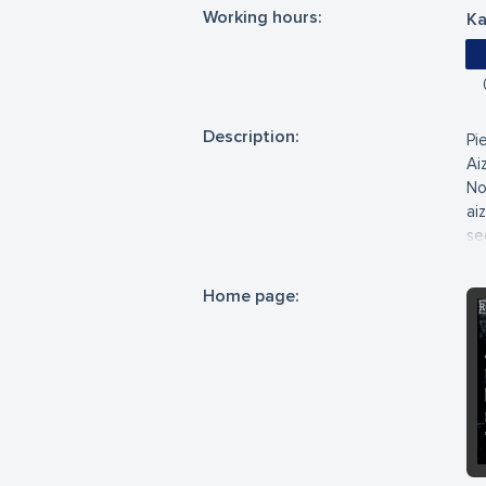
Working hours:
Ka
Description:
Pi
Ai
No
ai
se
pē
Pi
Home page:
ka
St
Pi