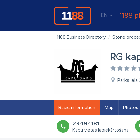
1188 p
EN
1188 Business Directory
Stone proce
RG kap
Parka iela
Basic information
Map
Photos
29494181
Kapu vietas labiekārtošana