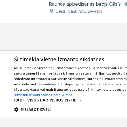
Raunas apbedīšanas birojs Cēsīs
Cēsis, Cēsu nov., LV-4101
Šī tīmekļa vietne izmanto sīkdatnes
Mūsu tīmekļa vietnē tiek izmantotas sīkdatnes, lai nodrošinātu un u
satura ģenerēšanai, veiktu reklāmas un satura mērījumus, auditorij
sniedzam informāciju par visām sīkdatnēm, kuras tiek izmantotas mū
interneta vietnes sadaļas. Lietotājam jebkurā brīdī ir iespēja piekrist
tās atsaukšana vai mainīšana attiecas uz visām interneta vietnes s
sīkdatņu izmantošanas noteikumos.
RĀDĪT VISUS PARTNERUS
(1718) →
PIELĀGOT IZVĒLI
TEHNISKĀS/OBLIGĀTĀS
STATISTIKAS
M