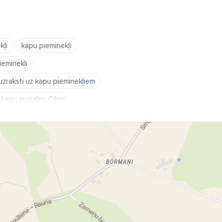
kļi
kapu pieminekļi
ieminekļi
uzraksti uz kapu pieminekļiem
kapu apmales Cēsis
u vietas labiekārtošana Latvijā
kapu labiekārtošana Rauna
 labiekārtošana Smiltene
ltenē
Drustos
Vecpiebalgā
cēnos
Ieriķos
Stalbē