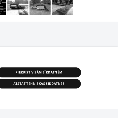
PIEKRIST VISĀM SĪKDATNĒM
ATSTĀT TEHNISKĀS SĪKDATNES