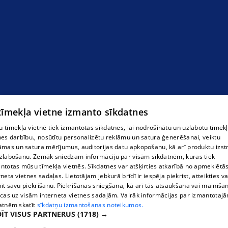
 tīmekļa vietne izmanto sīkdatnes
 tīmekļa vietnē tiek izmantotas sīkdatnes, lai nodrošinātu un uzlabotu tīmek
nes darbību., nosūtītu personalizētu reklāmu un satura ģenerēšanai, veiktu
āmas un satura mērījumus, auditorijas datu apkopošanu, kā arī produktu izst
zlabošanu. Zemāk sniedzam informāciju par visām sīkdatnēm, kuras tiek
RG kapu labiekārtošana un kapu pieminekļi
ntotas mūsu tīmekļa vietnēs. Sīkdatnes var atšķirties atkarībā no apmeklētā
rneta vietnes sadaļas. Lietotājam jebkurā brīdī ir iespēja piekrist, atteikties va
īt savu piekrišanu. Piekrišanas sniegšana, kā arī tās atsaukšana vai mainīša
ecas uz visām interneta vietnes sadaļām. Vairāk informācijas par izmantotaj
atnēm skatīt
sīkdatņu izmantošanas noteikumos.
ĪT VISUS PARTNERUS
(1718) →