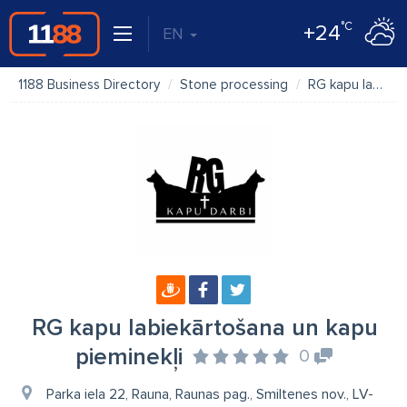
°C
+24
EN
1188 Business Directory
Stone processing
RG kapu labiekārtošana un kapu pieminekļi
RG kapu labiekārtošana un kapu
pieminekļi
0
Parka iela 22, Rauna, Raunas pag., Smiltenes nov., LV-