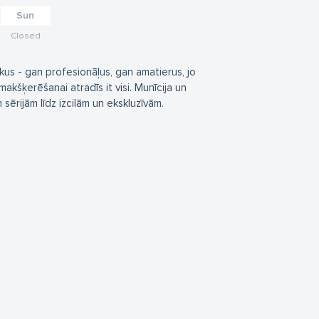
Sun
Closed
kus - gan profesionāļus, gan amatierus, jo
kšķerēšanai atradīs it visi. Munīcija un
ērijām līdz izcilām un ekskluzīvām.