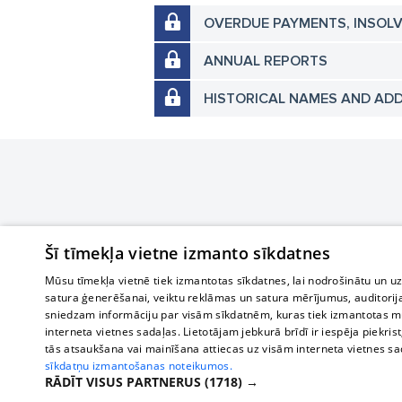
OVERDUE PAYMENTS, INSOL
ANNUAL REPORTS
HISTORICAL NAMES AND AD
Šī tīmekļa vietne izmanto sīkdatnes
Mūsu tīmekļa vietnē tiek izmantotas sīkdatnes, lai nodrošinātu un u
satura ģenerēšanai, veiktu reklāmas un satura mērījumus, auditorij
sniedzam informāciju par visām sīkdatnēm, kuras tiek izmantotas mū
interneta vietnes sadaļas. Lietotājam jebkurā brīdī ir iespēja piekrist
tās atsaukšana vai mainīšana attiecas uz visām interneta vietnes s
sīkdatņu izmantošanas noteikumos.
RĀDĪT VISUS PARTNERUS
(1718) →