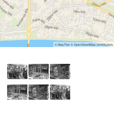
© MapTiler
© OpenStreetMap contributors