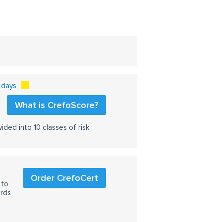
 days
What is CrefoScore?
ided into 10 classes of risk.
Order CrefoCert
 to
ards