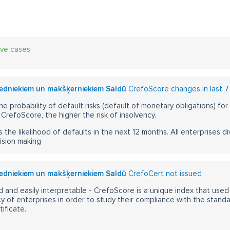
ive cases
medniekiem un makšķerniekiem Saldū
CrefoScore changes in last 7
he probability of default risks (default of monetary obligations) for
CrefoScore, the higher the risk of insolvency.
s the likelihood of defaults in the next 12 months. All enterprises div
ision making
medniekiem un makšķerniekiem Saldū
CrefoCert not issued
 and easily interpretable - CrefoScore is a unique index that used
y of enterprises in order to study their compliance with the stand
ificate.