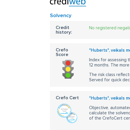
Solvency
Credit
No registered negat
history:
Crefo
"Huberts", veikals 
Score
Index for assessing t
12 months. The more 
The risk class reflect
Served for quick dec
Crefo Cert
"Huberts", veikals 
Objective, automated
calculate the solvenc
of the CrefoCert cert