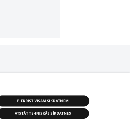
PIEKRIST VISĀM SĪKDATNĒM
ATSTĀT TEHNISKĀS SĪKDATNES