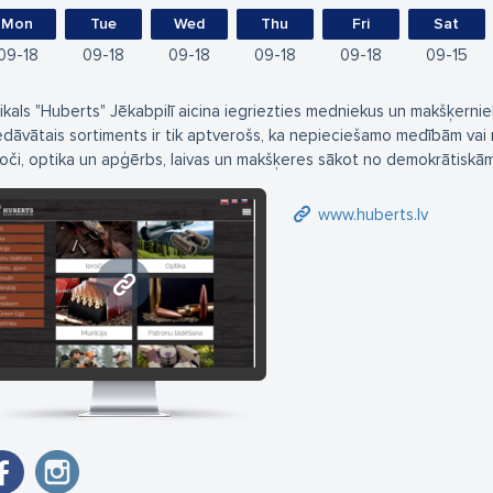
Mon
Tue
Wed
Thu
Fri
Sat
09
18
09
18
09
18
09
18
09
18
09
15
ikals "Huberts" Jēkabpilī aicina iegriezties medniekus un makšķernie
edāvātais sortiments ir tik aptverošs, ka nepieciešamo medībām vai ma
roči, optika un apģērbs, laivas un makšķeres sākot no demokrātiskām s
www.huberts.lv
www.huberts.lv