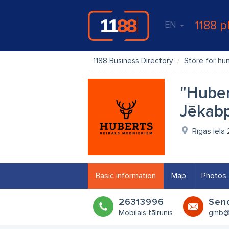
1188 p
EN
1188 Business Directory
Store for hun
"Huber
Jēkabp
Rīgas iela
Basic information
Map
Photos
26313996
Sen
Mobilais tālrunis
gmb@h