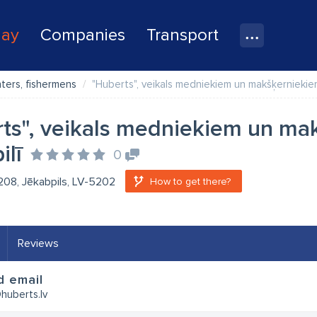
lay
Companies
Transport
ters, fishermens
"Huberts", veikals medniekiem un makšķerniekie
ts", veikals medniekiem un ma
ilī
0
 208, Jēkabpils, LV-5202
How to get there?
Reviews
d email
uberts.lv