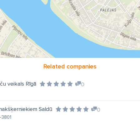
Related companies
ču veikals Rīgā
0
makšķerniekiem Saldū
0
V-3801