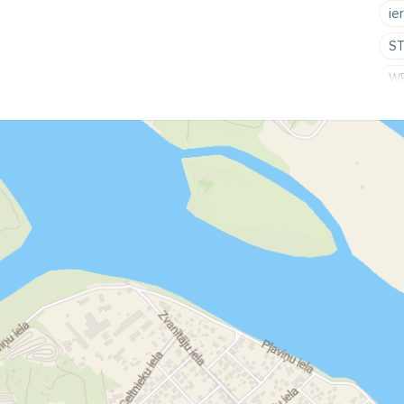
ie
S
W
B
LE
RI
ma