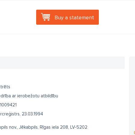
Buy a statement
trēts
drība ar ierobežotu atbildību
1009421
creģistrs, 23.03.1994
pils nov., Jēkabpils, Rīgas iela 208, LV-5202