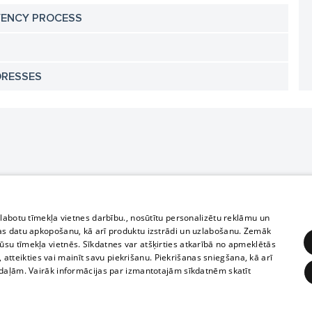
VENCY PROCESS
DRESSES
zlabotu tīmekļa vietnes darbību., nosūtītu personalizētu reklāmu un
as datu apkopošanu, kā arī produktu izstrādi un uzlabošanu. Zemāk
su tīmekļa vietnēs. Sīkdatnes var atšķirties atkarībā no apmeklētās
, atteikties vai mainīt savu piekrišanu. Piekrišanas sniegšana, kā arī
adaļām. Vairāk informācijas par izmantotajām sīkdatnēm skatīt