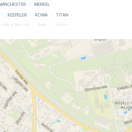
WINCHESTER
MERKEL
KEEPELER
ROWA
TITAN
LLIER & BELLOT
RWS
GECO
DELTA
MINOX
MEOPTA optika
OWNING
WINCHESTER
HARKILA
PINEWOOD