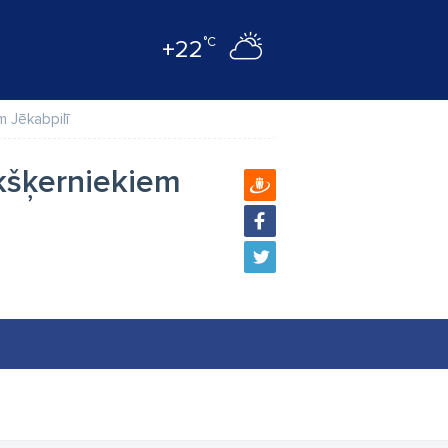
°C
+22
m Jēkabpilī
kšķerniekiem