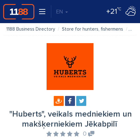
°C
+21
EN
1188 Business Directory
Store for hunters, fishermens
"Hub
"Huberts", veikals medniekiem un
makšķerniekiem Jēkabpilī
0