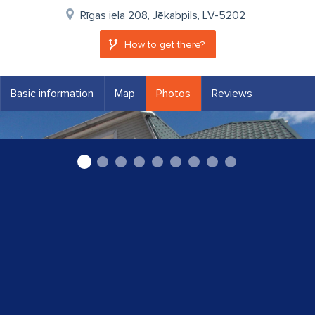
Rīgas iela 208, Jēkabpils, LV-5202
How to get there?
Basic information
Map
Photos
Reviews