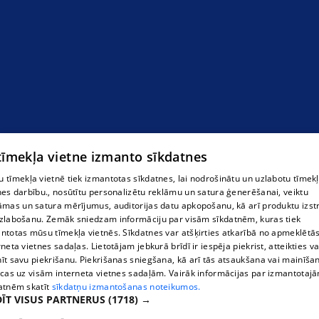
Makšķernieku veikals Jēkabpilī
 tīmekļa vietne izmanto sīkdatnes
 tīmekļa vietnē tiek izmantotas sīkdatnes, lai nodrošinātu un uzlabotu tīmek
nes darbību., nosūtītu personalizētu reklāmu un satura ģenerēšanai, veiktu
āmas un satura mērījumus, auditorijas datu apkopošanu, kā arī produktu izst
zlabošanu. Zemāk sniedzam informāciju par visām sīkdatnēm, kuras tiek
ntotas mūsu tīmekļa vietnēs. Sīkdatnes var atšķirties atkarībā no apmeklētā
rneta vietnes sadaļas. Lietotājam jebkurā brīdī ir iespēja piekrist, atteikties va
īt savu piekrišanu. Piekrišanas sniegšana, kā arī tās atsaukšana vai mainīša
ecas uz visām interneta vietnes sadaļām. Vairāk informācijas par izmantotaj
atnēm skatīt
sīkdatņu izmantošanas noteikumos.
ĪT VISUS PARTNERUS
(1718) →