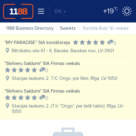
°C
+19
EN
1188 Business Directory
Sweets
"Astrīda Bula" ID veikals
"MY PARADISE" SIA konditoreja
0
Bērzkalnu iela 61 - 6, Bauska, Bauskas nov., LV-3901
"Skrīveru Saldumi" SIA Firmas veikals
0
Stacijas laukums 2, T/C Origo, pie Rimi, Rīga, LV-1050
"Skrīveru Saldumi" SIA Firmas veikals
0
Stacijas laukums 2, (T/c "Origo", pie lielā tablo), Rīga, LV-
1050