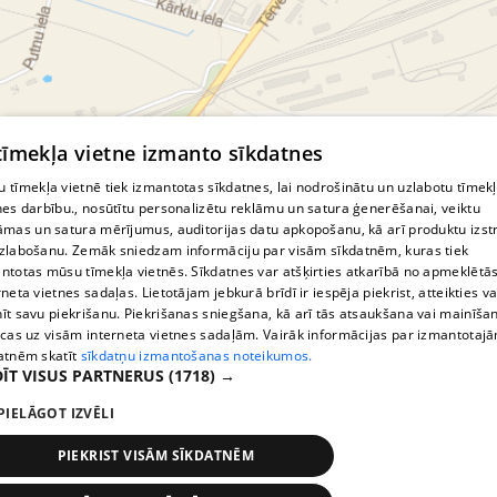
© MapTiler
© OpenStreetMap contributors
 tīmekļa vietne izmanto sīkdatnes
 tīmekļa vietnē tiek izmantotas sīkdatnes, lai nodrošinātu un uzlabotu tīmek
nes darbību., nosūtītu personalizētu reklāmu un satura ģenerēšanai, veiktu
āmas un satura mērījumus, auditorijas datu apkopošanu, kā arī produktu izst
zlabošanu. Zemāk sniedzam informāciju par visām sīkdatnēm, kuras tiek
ntotas mūsu tīmekļa vietnēs. Sīkdatnes var atšķirties atkarībā no apmeklētā
rneta vietnes sadaļas. Lietotājam jebkurā brīdī ir iespēja piekrist, atteikties va
īt savu piekrišanu. Piekrišanas sniegšana, kā arī tās atsaukšana vai mainīša
ecas uz visām interneta vietnes sadaļām. Vairāk informācijas par izmantotaj
atnēm skatīt
sīkdatņu izmantošanas noteikumos.
ĪT VISUS PARTNERUS
(1718) →
PIELĀGOT IZVĒLI
PIEKRIST VISĀM SĪKDATNĒM