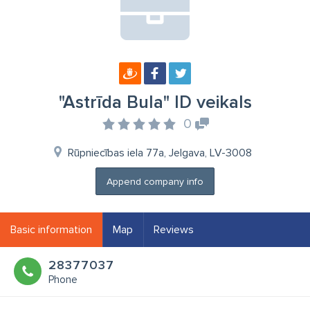
"Astrīda Bula" ID veikals
0
Rūpniecības iela 77a, Jelgava, LV-3008
Append company info
Basic information
Map
Reviews
28377037
Phone