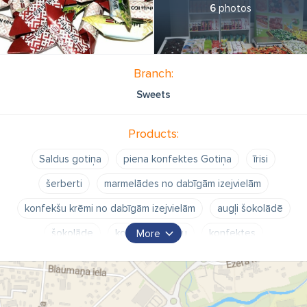
6
photos
Branch:
Sweets
Products:
Saldus gotiņa
piena konfektes Gotiņa
īrisi
šerberti
marmelādes no dabīgām izejvielām
konfekšu krēmi no dabīgām izejvielām
augļi šokolādē
šokolāde
konfekšu krēmu
konfektes
More
konditorejas izstrādājumi