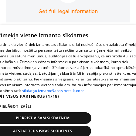
Get full legal information
 tīmekļa vietne izmanto sīkdatnes
 tīmekļa vietnē tiek izmantotas sīkdatnes, lai nodrošinātu un uzlabotu tīmek
nes darbību., nosūtītu personalizētu reklāmu un satura ģenerēšanai, veiktu
āmas un satura mērījumus, auditorijas datu apkopošanu, kā arī produktu izst
zlabošanu. Zemāk sniedzam informāciju par visām sīkdatnēm, kuras tiek
ntotas mūsu tīmekļa vietnēs. Sīkdatnes var atšķirties atkarībā no apmeklētā
rneta vietnes sadaļas. Lietotājam jebkurā brīdī ir iespēja piekrist, atteikties va
īt savu piekrišanu. Piekrišanas sniegšana, kā arī tās atsaukšana vai mainīša
ecas uz visām interneta vietnes sadaļām. Vairāk informācijas par izmantotaj
atnēm skatīt
sīkdatņu izmantošanas noteikumos.
ĪT VISUS PARTNERUS
(1718) →
PIELĀGOT IZVĒLI
PIEKRIST VISĀM SĪKDATNĒM
ATSTĀT TEHNISKĀS SĪKDATNES