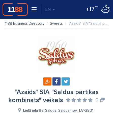
°C
+17
EN
1188 Business Directory
Sweets
"Azaids" SIA "Saldus pārtikas kombināts" veikals
"Azaids" SIA "Saldus pārtikas
kombināts" veikals
0
Lielā iela 9a, Saldus, Saldus nov., LV-3801