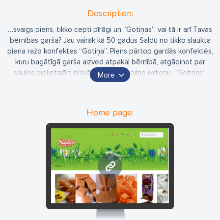
Description:
…svaigs piens, tikko cepti pīrāgi un “Gotiņas”, vai tā ir arī Tavas
bērnības garša? Jau vairāk kā 50 gadus Saldū no tikko slaukta
piena ražo konfektes “Gotiņa”. Piens pārtop gardās konfektēs,
kuru bagātīgā garša aizved atpakaļ bērnībā, atgādinot par
saules pielietajām pļavām un prieka pilno ikdienu. “Gotiņas”,
More
marmelādes, šerberti, īrisi, ogas šokolādē un citi kārumi ir mūsu
meistaru roku darbs – gatavoti ar mīlestību, lai Tev ikdienā
pietiktu saldu mirkļu!
Home page:
www.saldusgotina.lv