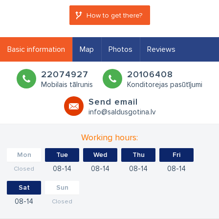
How to get there?
Basic information
Map
Photos
Reviews
22074927
20106408
Mobilais tālrunis
Konditorejas pasūtījumi
Send email
info@saldusgotina.lv
Working hours:
Mon
Tue
Wed
Thu
Fri
08
14
08
14
08
14
08
14
Closed
Sat
Sun
08
14
Closed