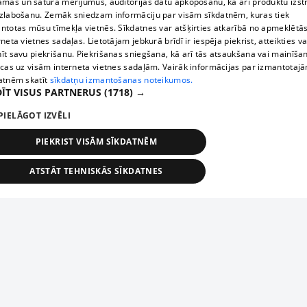
āmas un satura mērījumus, auditorijas datu apkopošanu, kā arī produktu izst
zlabošanu. Zemāk sniedzam informāciju par visām sīkdatnēm, kuras tiek
ntotas mūsu tīmekļa vietnēs. Sīkdatnes var atšķirties atkarībā no apmeklētā
rneta vietnes sadaļas. Lietotājam jebkurā brīdī ir iespēja piekrist, atteikties va
īt savu piekrišanu. Piekrišanas sniegšana, kā arī tās atsaukšana vai mainīša
ecas uz visām interneta vietnes sadaļām. Vairāk informācijas par izmantotaj
atnēm skatīt
sīkdatņu izmantošanas noteikumos.
ĪT VISUS PARTNERUS
(1718) →
PIELĀGOT IZVĒLI
PIEKRIST VISĀM SĪKDATNĒM
ATSTĀT TEHNISKĀS SĪKDATNES
TEHNISKĀS/OBLIGĀTĀS
STATISTIKAS
MĒRĶĒŠANA
FUNKCIONĀLĀS
NEKLASIFICĒTĀS
ehniskās/obligātās
Statistikas
Mērķēšana
Funkcionālās
Neklasificēt