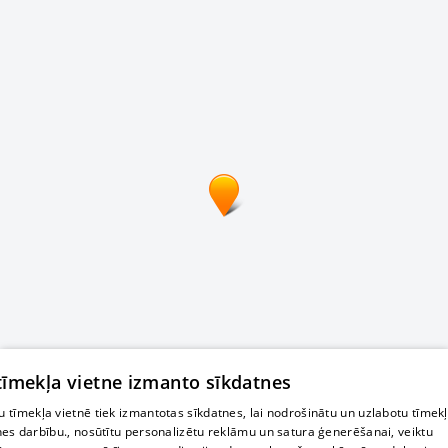
 tīmekļa vietne izmanto sīkdatnes
 tīmekļa vietnē tiek izmantotas sīkdatnes, lai nodrošinātu un uzlabotu tīmek
nes darbību., nosūtītu personalizētu reklāmu un satura ģenerēšanai, veiktu