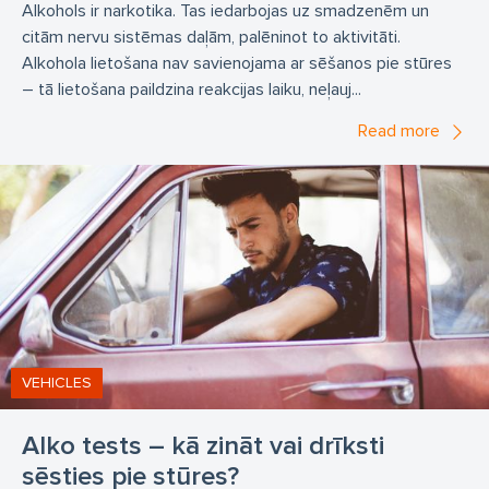
Alkohols ir narkotika. Tas iedarbojas uz smadzenēm un
citām nervu sistēmas daļām, palēninot to aktivitāti.
Alkohola lietošana nav savienojama ar sēšanos pie stūres
– tā lietošana paildzina reakcijas laiku, neļauj...
Read more
VEHICLES
Alko tests – kā zināt vai drīksti
sēsties pie stūres?