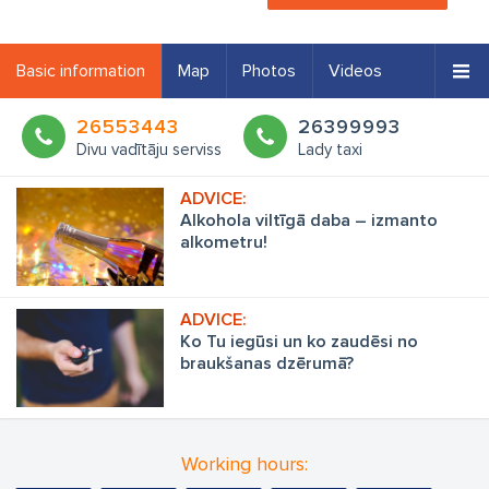
Basic information
Map
Photos
Videos
26553443
26399993
Divu vadītāju serviss
Lady taxi
Alkohola viltīgā daba – izmanto
alkometru!
Ko Tu iegūsi un ko zaudēsi no
braukšanas dzērumā?
Working hours: