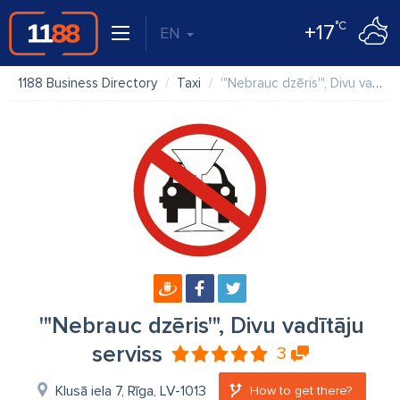
°C
+17
EN
1188 Business Directory
Taxi
'"Nebrauc dzēris'", Divu vadītāju serviss
'"Nebrauc dzēris'", Divu vadītāju
serviss
3
Klusā iela 7, Rīga, LV-1013
How to get there?