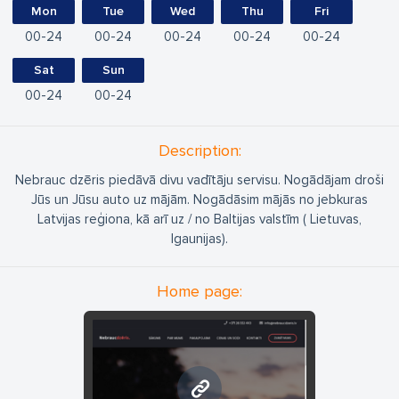
Mon
Tue
Wed
Thu
Fri
00
24
00
24
00
24
00
24
00
24
Sat
Sun
00
24
00
24
Description:
Nebrauc dzēris piedāvā divu vadītāju servisu. Nogādājam droši
Jūs un Jūsu auto uz mājām. Nogādāsim mājās no jebkuras
Latvijas reģiona, kā arī uz / no Baltijas valstīm ( Lietuvas,
Igaunijas).
Home page:
www.nebraucdzeris.lv