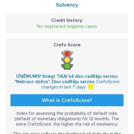
Solvency
Credit history:
No registered negative cases
Crefo Score
IZŅĒMUMS! Sniegt TIKAI kā divu vadītāju servisu
''Nebrauc dzēris'', Divu vadītāju serviss
CrefoScore
changes in last 7 days
What is CrefoScore?
Index for assessing the probability of default risks
(default of monetary obligations) for 12 months. The
more CrefoScore, the higher the risk of insolvency.
The risk class reflects the likelihood of defaults in the