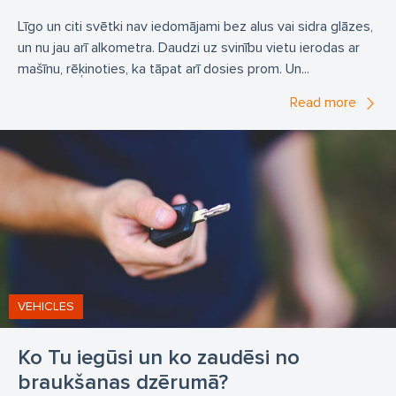
Līgo un citi svētki nav iedomājami bez alus vai sidra glāzes,
un nu jau arī alkometra. Daudzi uz svinību vietu ierodas ar
mašīnu, rēķinoties, ka tāpat arī dosies prom. Un...
Read more
VEHICLES
Ko Tu iegūsi un ko zaudēsi no
braukšanas dzērumā?