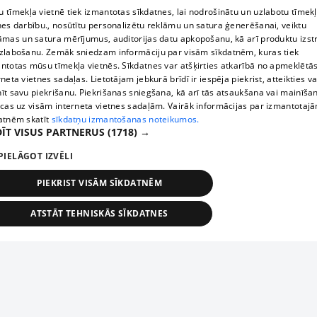
 tīmekļa vietnē tiek izmantotas sīkdatnes, lai nodrošinātu un uzlabotu tīmek
nes darbību., nosūtītu personalizētu reklāmu un satura ģenerēšanai, veiktu
āmas un satura mērījumus, auditorijas datu apkopošanu, kā arī produktu izst
zlabošanu. Zemāk sniedzam informāciju par visām sīkdatnēm, kuras tiek
ntotas mūsu tīmekļa vietnēs. Sīkdatnes var atšķirties atkarībā no apmeklētā
rneta vietnes sadaļas. Lietotājam jebkurā brīdī ir iespēja piekrist, atteikties va
īt savu piekrišanu. Piekrišanas sniegšana, kā arī tās atsaukšana vai mainīša
ecas uz visām interneta vietnes sadaļām. Vairāk informācijas par izmantotaj
atnēm skatīt
sīkdatņu izmantošanas noteikumos.
ĪT VISUS PARTNERUS
(1718) →
PIELĀGOT IZVĒLI
PIEKRIST VISĀM SĪKDATNĒM
ATSTĀT TEHNISKĀS SĪKDATNES
TEHNISKĀS/OBLIGĀTĀS
STATISTIKAS
MĒRĶĒŠANA
FUNKCIONĀLĀS
NEKLASIFICĒTĀS