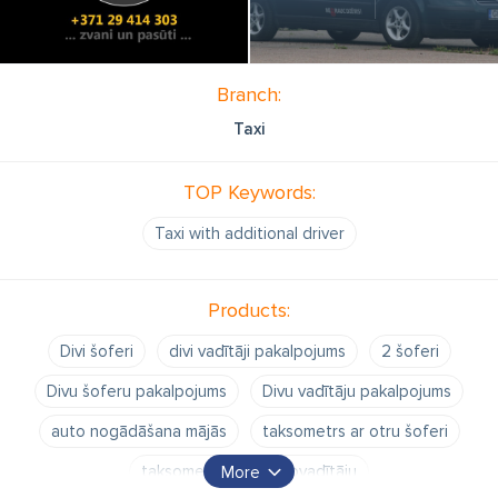
Branch:
Taxi
TOP Keywords:
Taxi with additional driver
Products:
Divi šoferi
divi vadītāji pakalpojums
2 šoferi
Divu šoferu pakalpojums
Divu vadītāju pakalpojums
auto nogādāšana mājās
taksometrs ar otru šoferi
taksometrs otru autovadītāju
More