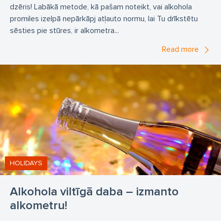
dzēris! Labākā metode, kā pašam noteikt, vai alkohola
bustaxi transporta noma ar vadītāju
alkometrs
promiles izelpā nepārkāpj atļauto normu, lai Tu drīkstētu
sēsties pie stūres, ir alkometra...
Braukšana dzērumā
alkotests
Read more
HOLIDAYS
Alkohola viltīgā daba – izmanto
alkometru!