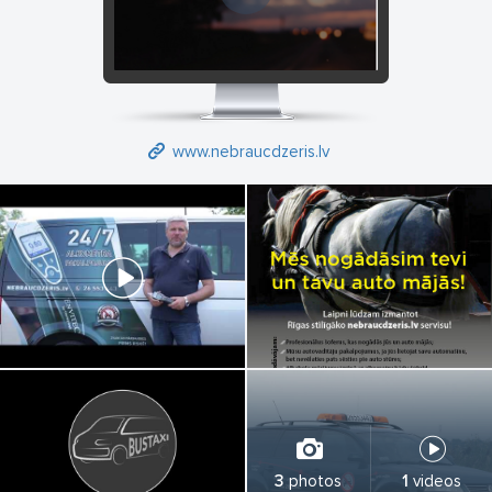
www.nebraucdzeris.lv
3
photos
1
videos