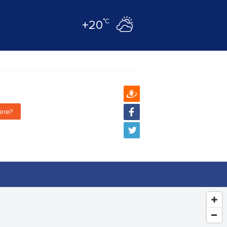
°C
+20
ere?