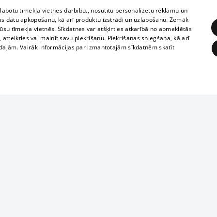
zlabotu tīmekļa vietnes darbību., nosūtītu personalizētu reklāmu un
as datu apkopošanu, kā arī produktu izstrādi un uzlabošanu. Zemāk
su tīmekļa vietnēs. Sīkdatnes var atšķirties atkarībā no apmeklētās
, atteikties vai mainīt savu piekrišanu. Piekrišanas sniegšana, kā arī
adaļām. Vairāk informācijas par izmantotajām sīkdatnēm skatīt
ĒRĶĒŠANA
FUNKCIONĀLĀS
NEKLASIFICĒTĀS
Reproduction, o
obligātās
Statistikas
Mērķēšana
Funkcionālās
Neklasificētās
parts or the i
parts of informa
eklēt un pārlūkot tīmekļa vietni un izmantot tās piedāvātās iespējas. Bez šīm sīkdatnēm 
Also automatic
ies
In the cinemas
of any materia
rains,
TV program
strictly forbid
ksts
tional schedules
website.
Contract rules
ēja norādītais identifikators
ets
360 Ziņas kontakti
īkfails tiek izmantots, lai saglabātu lietotāja piekrišanas statusu sīkdatnēm pašreizējā 
ckets