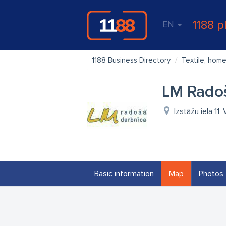
1188 p
EN
1188 Business Directory
Textile, home
LM Rado
Izstāžu iela 11
Basic information
Map
Photos