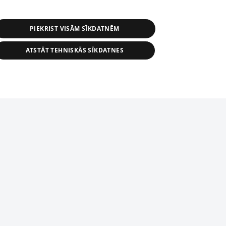
PIEKRIST VISĀM SĪKDATNĒM
ATSTĀT TEHNISKĀS SĪKDATNES
r distribution of 1188 database, its
nformation contained in the database, or
tion in any form is strictly prohibited.
tīmekļa vietne nevarēs pilnvērtīgi darboties un sniegt
 download is prohibited. Reproduction
l published on the website 1188 is
den without the editorial license of 1188
domēnā.