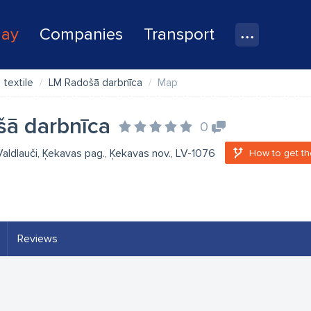
lay
Companies
Transport
 textile
LM Radošā darbnīca
Map
šā darbnīca
0
, Valdlauči, Ķekavas pag., Ķekavas nov., LV-1076
How to get th
Reviews