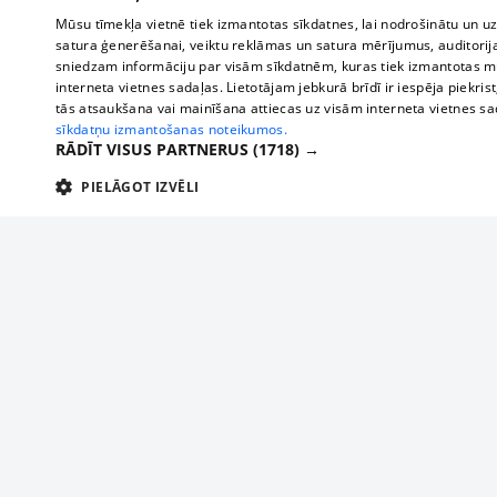
Mūsu tīmekļa vietnē tiek izmantotas sīkdatnes, lai nodrošinātu un u
satura ģenerēšanai, veiktu reklāmas un satura mērījumus, auditorij
sniedzam informāciju par visām sīkdatnēm, kuras tiek izmantotas mū
interneta vietnes sadaļas. Lietotājam jebkurā brīdī ir iespēja piekrist
tās atsaukšana vai mainīšana attiecas uz visām interneta vietnes s
sīkdatņu izmantošanas noteikumos.
RĀDĪT VISUS PARTNERUS
(1718) →
PIELĀGOT IZVĒLI
TEHNISKĀS/OBLIGĀTĀS
STATISTIKAS
M
Tehniskās/
Tehniskās/obligātās sīkdatnes nepieciešamas, lai lietotājs varētu brīvi apm
lietotājam nepieciešamo informāciju.
About us
Compan
Nodrošinātājs
/
Darbības
Advertisement
Buses, t
Nosaukums
Apra
Domēns
ilgums
interna
For business
delfi-adid
delfi.lv
1 gads
Izdev
Bus tick
Tariffs
gdpr
measureadv.com
59
Šis s
Train ti