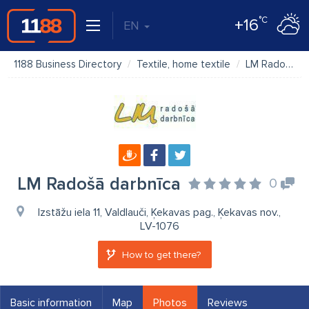
°C
+16
EN
1188 Business Directory
Textile, home textile
LM Radošā darbnīca
LM Radošā darbnīca
0
Izstāžu iela 11, Valdlauči, Ķekavas pag., Ķekavas nov.,
LV-1076
How to get there?
Basic information
Map
Photos
Reviews