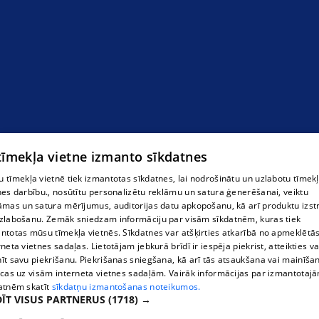
 tīmekļa vietne izmanto sīkdatnes
 tīmekļa vietnē tiek izmantotas sīkdatnes, lai nodrošinātu un uzlabotu tīmek
nes darbību., nosūtītu personalizētu reklāmu un satura ģenerēšanai, veiktu
āmas un satura mērījumus, auditorijas datu apkopošanu, kā arī produktu izst
zlabošanu. Zemāk sniedzam informāciju par visām sīkdatnēm, kuras tiek
ntotas mūsu tīmekļa vietnēs. Sīkdatnes var atšķirties atkarībā no apmeklētā
rneta vietnes sadaļas. Lietotājam jebkurā brīdī ir iespēja piekrist, atteikties va
īt savu piekrišanu. Piekrišanas sniegšana, kā arī tās atsaukšana vai mainīša
ecas uz visām interneta vietnes sadaļām. Vairāk informācijas par izmantotaj
atnēm skatīt
sīkdatņu izmantošanas noteikumos.
ĪT VISUS PARTNERUS
(1718) →