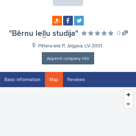
"Bērnu leļļu studija"
0
Pētera iela 11, Jelgava, LV-3001
Append company info
Basic information
Map
Reviews