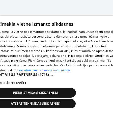
 tīmekļa vietne izmanto sīkdatnes
 tīmekļa vietnē tiek izmantotas sīkdatnes, lai nodrošinātu un uzlabotu tīmek
nes darbību., nosūtītu personalizētu reklāmu un satura ģenerēšanai, veiktu
āmas un satura mērījumus, auditorijas datu apkopošanu, kā arī produktu izst
zlabošanu. Zemāk sniedzam informāciju par visām sīkdatnēm, kuras tiek
ntotas mūsu tīmekļa vietnēs. Sīkdatnes var atšķirties atkarībā no apmeklētā
rneta vietnes sadaļas. Lietotājam jebkurā brīdī ir iespēja piekrist, atteikties va
īt savu piekrišanu. Piekrišanas sniegšana, kā arī tās atsaukšana vai mainīša
ecas uz visām interneta vietnes sadaļām. Vairāk informācijas par izmantotaj
atnēm skatīt
sīkdatņu izmantošanas noteikumos.
ĪT VISUS PARTNERUS
(1718) →
PIELĀGOT IZVĒLI
PIEKRIST VISĀM SĪKDATNĒM
ATSTĀT TEHNISKĀS SĪKDATNES