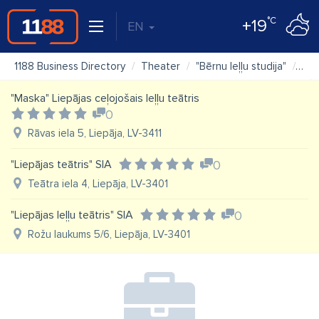
°C
+19
EN
1188 Business Directory
Theater
"Bērnu leļļu studija"
Ma
"Maska" Liepājas ceļojošais leļļu teātris
0
Rāvas iela 5, Liepāja, LV-3411
"Liepājas teātris" SIA
0
Teātra iela 4, Liepāja, LV-3401
"Liepājas leļļu teātris" SIA
0
Rožu laukums 5/6, Liepāja, LV-3401