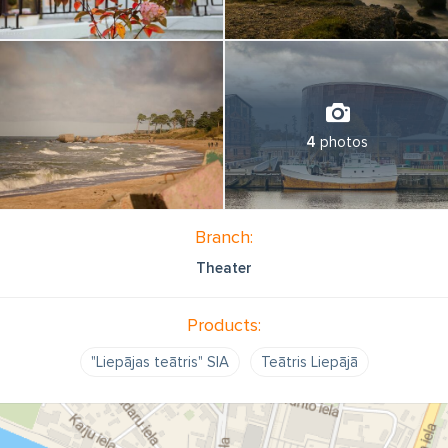
4
photos
Branch:
Theater
Products:
"Liepājas teātris" SIA
Teātris Liepājā