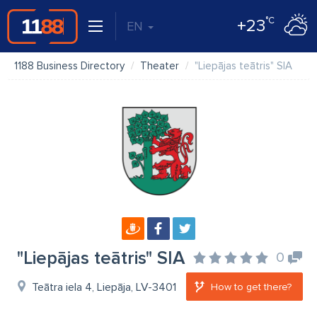
°C
+23
EN
1188 Business Directory
Theater
"Liepājas teātris" SIA
"Liepājas teātris" SIA
0
Teātra iela 4, Liepāja, LV-3401
How to get there?