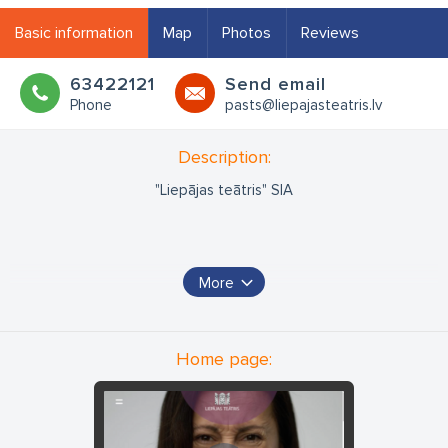
Basic information
Map
Photos
Reviews
63422121
Send email
Phone
pasts@liepajasteatris.lv
Description:
"Liepājas teātris" SIA
More
Home page: