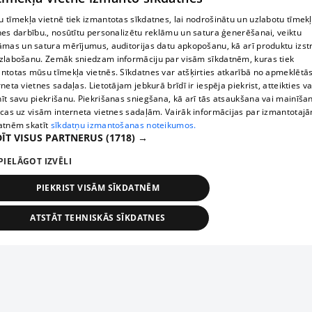
 tīmekļa vietnē tiek izmantotas sīkdatnes, lai nodrošinātu un uzlabotu tīmek
nes darbību., nosūtītu personalizētu reklāmu un satura ģenerēšanai, veiktu
āmas un satura mērījumus, auditorijas datu apkopošanu, kā arī produktu izst
zlabošanu. Zemāk sniedzam informāciju par visām sīkdatnēm, kuras tiek
ntotas mūsu tīmekļa vietnēs. Sīkdatnes var atšķirties atkarībā no apmeklētā
rneta vietnes sadaļas. Lietotājam jebkurā brīdī ir iespēja piekrist, atteikties va
īt savu piekrišanu. Piekrišanas sniegšana, kā arī tās atsaukšana vai mainīša
ecas uz visām interneta vietnes sadaļām. Vairāk informācijas par izmantotaj
atnēm skatīt
sīkdatņu izmantošanas noteikumos.
ĪT VISUS PARTNERUS
(1718) →
PIELĀGOT IZVĒLI
PIEKRIST VISĀM SĪKDATNĒM
ATSTĀT TEHNISKĀS SĪKDATNES
TEHNISKĀS/OBLIGĀTĀS
STATISTIKAS
MĒRĶĒŠANA
FUNKCIONĀLĀS
NEKLASIFICĒTĀS