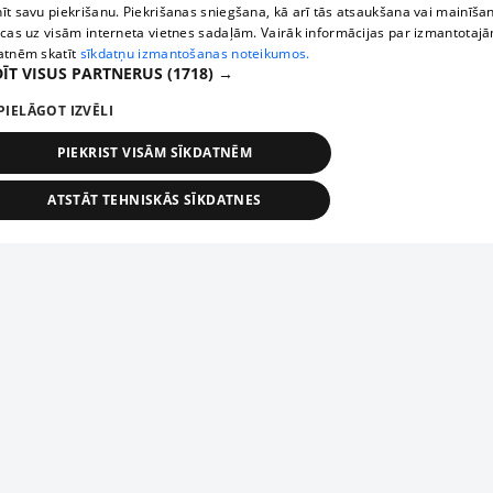
īt savu piekrišanu. Piekrišanas sniegšana, kā arī tās atsaukšana vai mainīša
ecas uz visām interneta vietnes sadaļām. Vairāk informācijas par izmantotaj
atnēm skatīt
sīkdatņu izmantošanas noteikumos.
ĪT VISUS PARTNERUS
(1718) →
PIELĀGOT IZVĒLI
PIEKRIST VISĀM SĪKDATNĒM
ATSTĀT TEHNISKĀS SĪKDATNES
TEHNISKĀS/OBLIGĀTĀS
STATISTIKAS
MĒRĶĒŠANA
FUNKCIONĀLĀS
NEKLASIFICĒTĀS
ehniskās/obligātās
Statistikas
Mērķēšana
Funkcionālās
Neklasificēt
niskās/obligātās sīkdatnes nepieciešamas, lai lietotājs varētu brīvi apmeklēt un pārlūk
Add your company
ekļa vietni un izmantot tās piedāvātās iespējas. Bez šīm sīkdatnēm tīmekļa vietne neva
nvērtīgi darboties un sniegt lietotājam nepieciešamo informāciju.
If your company is not in our database, please fill in a