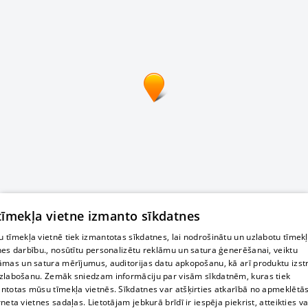
 tīmekļa vietne izmanto sīkdatnes
 tīmekļa vietnē tiek izmantotas sīkdatnes, lai nodrošinātu un uzlabotu tīmek
nes darbību., nosūtītu personalizētu reklāmu un satura ģenerēšanai, veiktu
āmas un satura mērījumus, auditorijas datu apkopošanu, kā arī produktu izst
zlabošanu. Zemāk sniedzam informāciju par visām sīkdatnēm, kuras tiek
ntotas mūsu tīmekļa vietnēs. Sīkdatnes var atšķirties atkarībā no apmeklētā
rneta vietnes sadaļas. Lietotājam jebkurā brīdī ir iespēja piekrist, atteikties va