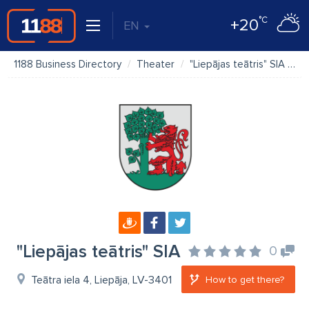
°C
+20
EN
1188 Business Directory
Theater
"Liepājas teātris" SIA
M
"Liepājas teātris" SIA
0
Teātra iela 4, Liepāja, LV-3401
How to get there?