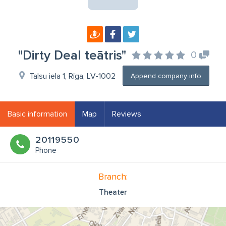
"Dirty Deal teātris"
0
Talsu iela 1, Rīga, LV-1002
Append company info
Basic information
Map
Reviews
20119550
Phone
Branch:
Theater