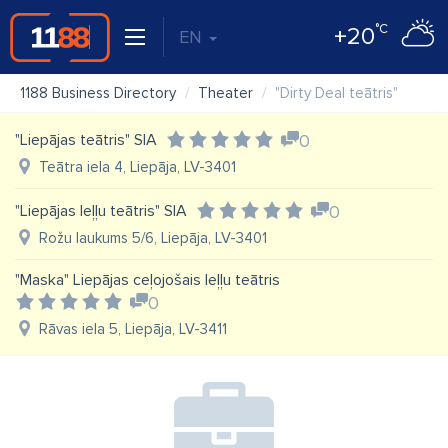
°C
+20
EN
1188 Business Directory
Theater
"Dirty Deal teātris"
"Liepājas teātris" SIA
0
Teātra iela 4, Liepāja, LV-3401
"Liepājas leļļu teātris" SIA
0
Rožu laukums 5/6, Liepāja, LV-3401
"Maska" Liepājas ceļojošais leļļu teātris
0
Rāvas iela 5, Liepāja, LV-3411