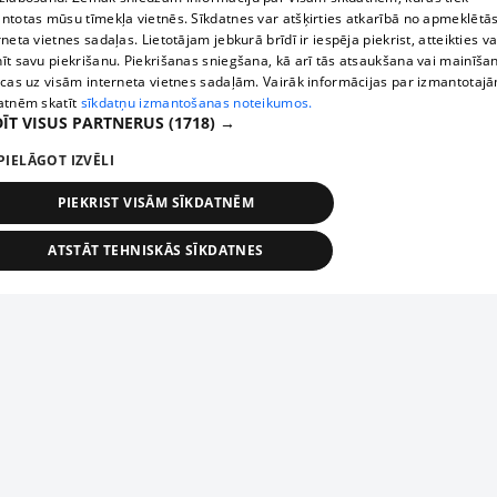
ntotas mūsu tīmekļa vietnēs. Sīkdatnes var atšķirties atkarībā no apmeklētā
rneta vietnes sadaļas. Lietotājam jebkurā brīdī ir iespēja piekrist, atteikties va
īt savu piekrišanu. Piekrišanas sniegšana, kā arī tās atsaukšana vai mainīša
ecas uz visām interneta vietnes sadaļām. Vairāk informācijas par izmantotaj
atnēm skatīt
sīkdatņu izmantošanas noteikumos.
ĪT VISUS PARTNERUS
(1718) →
PIELĀGOT IZVĒLI
PIEKRIST VISĀM SĪKDATNĒM
ATSTĀT TEHNISKĀS SĪKDATNES
TEHNISKĀS/OBLIGĀTĀS
STATISTIKAS
MĒRĶĒŠANA
FUNKCIONĀLĀS
NEKLASIFICĒTĀS
ehniskās/obligātās
Statistikas
Mērķēšana
Funkcionālās
Neklasificēt
niskās/obligātās sīkdatnes nepieciešamas, lai lietotājs varētu brīvi apmeklēt un pārlūk
Add your company