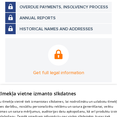
OVERDUE PAYMENTS, INSOLVENCY PROCESS
ANNUAL REPORTS
HISTORICAL NAMES AND ADDRESSES
Get full legal information
 tīmekļa vietne izmanto sīkdatnes
 tīmekļa vietnē tiek izmantotas sīkdatnes, lai nodrošinātu un uzlabotu tīmek
nes darbību., nosūtītu personalizētu reklāmu un satura ģenerēšanai, veiktu
āmas un satura mērījumus, auditorijas datu apkopošanu, kā arī produktu izst
zlabošanu. Zemāk sniedzam informāciju par visām sīkdatnēm, kuras tiek