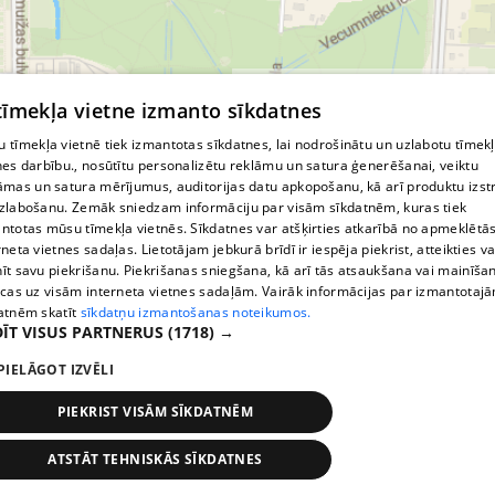
© MapTiler
© OpenStreetMap contributors
 tīmekļa vietne izmanto sīkdatnes
 tīmekļa vietnē tiek izmantotas sīkdatnes, lai nodrošinātu un uzlabotu tīmek
nes darbību., nosūtītu personalizētu reklāmu un satura ģenerēšanai, veiktu
āmas un satura mērījumus, auditorijas datu apkopošanu, kā arī produktu izst
zlabošanu. Zemāk sniedzam informāciju par visām sīkdatnēm, kuras tiek
ntotas mūsu tīmekļa vietnēs. Sīkdatnes var atšķirties atkarībā no apmeklētā
rneta vietnes sadaļas. Lietotājam jebkurā brīdī ir iespēja piekrist, atteikties va
īt savu piekrišanu. Piekrišanas sniegšana, kā arī tās atsaukšana vai mainīša
ecas uz visām interneta vietnes sadaļām. Vairāk informācijas par izmantotaj
atnēm skatīt
sīkdatņu izmantošanas noteikumos.
ĪT VISUS PARTNERUS
(1718) →
PIELĀGOT IZVĒLI
PIEKRIST VISĀM SĪKDATNĒM
ATSTĀT TEHNISKĀS SĪKDATNES