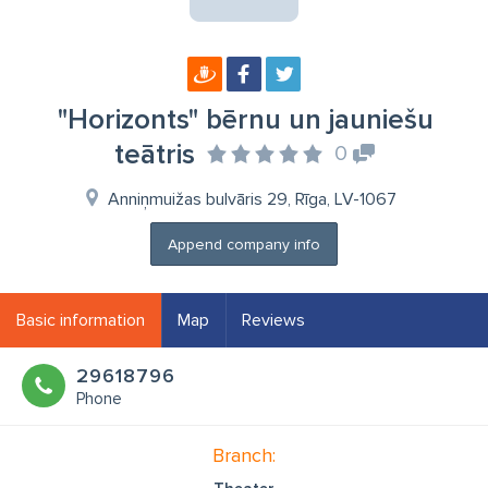
"Horizonts" bērnu un jauniešu
teātris
0
Anniņmuižas bulvāris 29, Rīga, LV-1067
Append company info
Basic information
Map
Reviews
29618796
Phone
Branch: