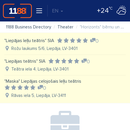
°C
+24
EN
1188 Business Directory
Theater
"Horizonts" bērnu un jauniešu teātris
"Liepājas leļļu teātris" SIA
0
Rožu laukums 5/6, Liepāja, LV-3401
"Liepājas teātris" SIA
0
Teātra iela 4, Liepāja, LV-3401
"Maska" Liepājas ceļojošais leļļu teātris
0
Rāvas iela 5, Liepāja, LV-3411