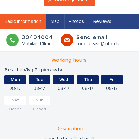
Basic information
Map
Photos
Reviews
20404004
Send email
Mobilais tālrunis
togoserviss@inbox.lv
Working hours:
Sestdienās pēc pieraksta
Mon
Tue
Wed
Thu
Fri
08
17
08
17
08
17
08
17
08
17
Sat
Sun
Closed
Closed
Description:
Riepu tirdzniecība Ludzā.