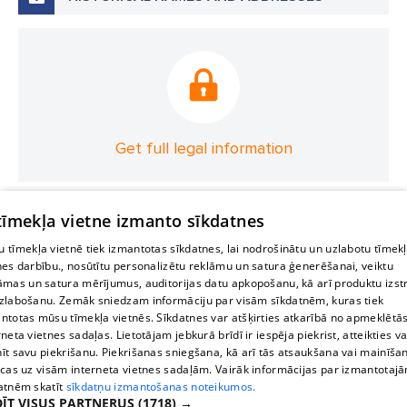
Get full legal information
 tīmekļa vietne izmanto sīkdatnes
 tīmekļa vietnē tiek izmantotas sīkdatnes, lai nodrošinātu un uzlabotu tīmek
nes darbību., nosūtītu personalizētu reklāmu un satura ģenerēšanai, veiktu
āmas un satura mērījumus, auditorijas datu apkopošanu, kā arī produktu izst
zlabošanu. Zemāk sniedzam informāciju par visām sīkdatnēm, kuras tiek
ntotas mūsu tīmekļa vietnēs. Sīkdatnes var atšķirties atkarībā no apmeklētā
rneta vietnes sadaļas. Lietotājam jebkurā brīdī ir iespēja piekrist, atteikties va
īt savu piekrišanu. Piekrišanas sniegšana, kā arī tās atsaukšana vai mainīša
ecas uz visām interneta vietnes sadaļām. Vairāk informācijas par izmantotaj
atnēm skatīt
sīkdatņu izmantošanas noteikumos.
ĪT VISUS PARTNERUS
(1718) →