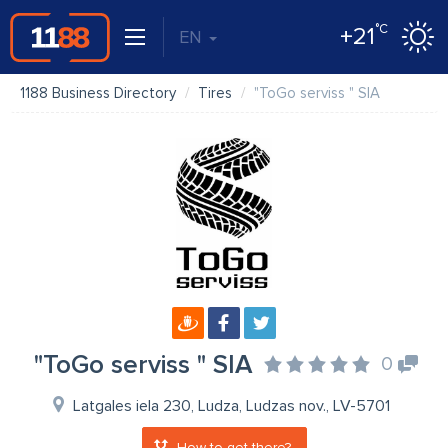
°C
+21
EN
1188 Business Directory
Tires
"ToGo serviss " SIA
"ToGo serviss " SIA
0
Latgales iela 230, Ludza, Ludzas nov., LV-5701
How to get there?