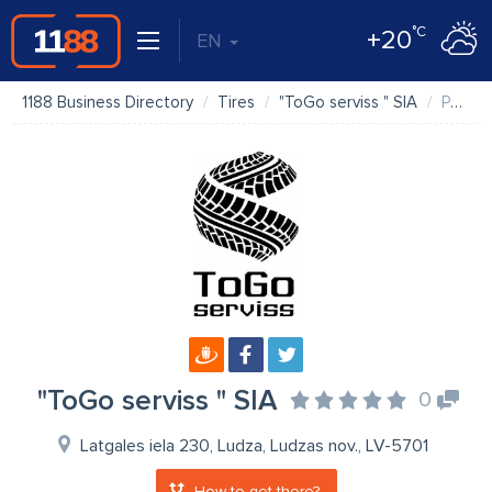
°C
+20
EN
1188 Business Directory
Tires
"ToGo serviss " SIA
Photos
"ToGo serviss " SIA
0
Latgales iela 230, Ludza, Ludzas nov., LV-5701
How to get there?