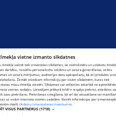
Riepu tirzniecība
 tīmekļa vietne izmanto sīkdatnes
 tīmekļa vietnē tiek izmantotas sīkdatnes, lai nodrošinātu un uzlabotu tīmek
nes darbību., nosūtītu personalizētu reklāmu un satura ģenerēšanai, veiktu
āmas un satura mērījumus, auditorijas datu apkopošanu, kā arī produktu izst
zlabošanu. Zemāk sniedzam informāciju par visām sīkdatnēm, kuras tiek
ntotas mūsu tīmekļa vietnēs. Sīkdatnes var atšķirties atkarībā no apmeklētā
rneta vietnes sadaļas. Lietotājam jebkurā brīdī ir iespēja piekrist, atteikties va
īt savu piekrišanu. Piekrišanas sniegšana, kā arī tās atsaukšana vai mainīša
ecas uz visām interneta vietnes sadaļām. Vairāk informācijas par izmantotaj
atnēm skatīt
sīkdatņu izmantošanas noteikumos.
ĪT VISUS PARTNERUS
(1718) →