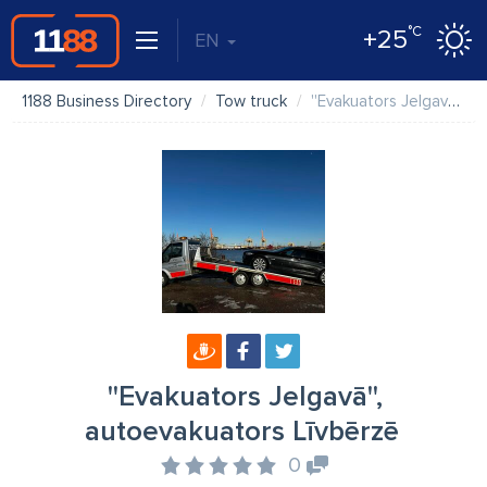
°C
+25
EN
1188 Business Directory
Tow truck
''Evakuators Jelgavā'', autoevakuators Līvbērzē
''Evakuators Jelgavā'',
autoevakuators Līvbērzē
0