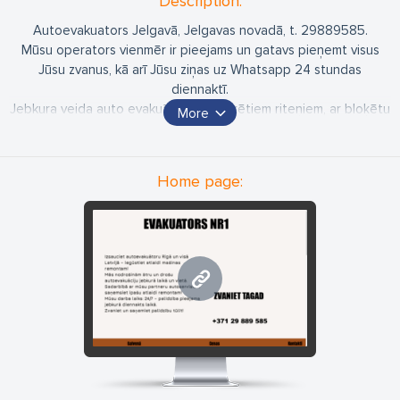
Description:
Autoevakuators Jelgavā, Jelgavas novadā, t. 29889585.
Mūsu operators vienmēr ir pieejams un gatavs pieņemt visus
Jūsu zvanus, kā arī Jūsu ziņas uz Whatsapp 24 stundas
diennaktī.
Jebkura veida auto evakuācija. Ar bloķētiem riteņiem, ar bloķētu
More
ātrumkārbu, ar izlādētu akumulatora bateriju..
Iespēja pārvest vieglos auto, minivenus, mirkroautobusus,
speciālo tehniku un dažādi citi pārvadājumi - par izdevīgām
Home page:
cenām un labākajiem tarifiem.
Izsauciet autoevakuātoru Jelgavā (+visā Latvijā) un iegūsiet
ATLAIDI mašīnas remontam mūsu partneru autoservisos. Mūsu
darba laiks 24/7.
www.evakuatorsnr1.lv