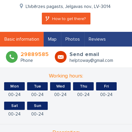
Līvbērzes pagasts, Jelgavas nov., LV-3014
How to get there?
Basic information
Map
Photos
Reviews
29889585
Send email
Phone
helptoway@gmail.com
Working hours:
Mon
Tue
Wed
Thu
Fri
00
24
00
24
00
24
00
24
00
24
Sat
Sun
00
24
00
24