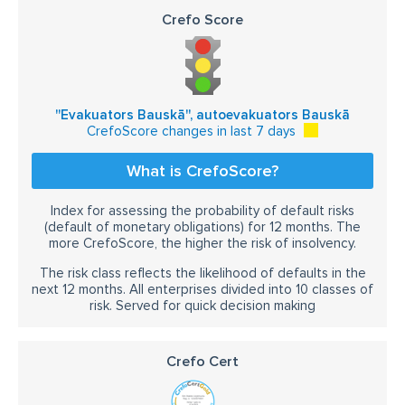
SOS diennakts tehniskā palīdzība uz ceļa
Crefo Score
autoevakuatora palīdzība uz ielas
tehniskā palīdzība uz šosejas
tehniskā palīdzība uz autostrādes
''Evakuators Bauskā'', autoevakuators Bauskā
CrefoScore changes in last 7 days
tehniskā palīdzība izbraukumā
What is CrefoScore?
transporta līdzekļu transportēšana
transporta līdzekļu evakuācija
zemais evakuators
Index for assessing the probability of default risks
(default of monetary obligations) for 12 months. The
vieglo auto evakuācija
mini venu evakuācija
more CrefoScore, the higher the risk of insolvency.
minivenu evakuācija
mazu traktoru evakuācija
The risk class reflects the likelihood of defaults in the
next 12 months. All enterprises divided into 10 classes of
motorolleru evakuācija
mikroautobusu evakuācija
risk. Served for quick decision making
zāles pļāvēju evakuācija
Crefo Cert
celtniecības tehnikas evakuācija
apvidus auto evakuators
degvielas pievešana