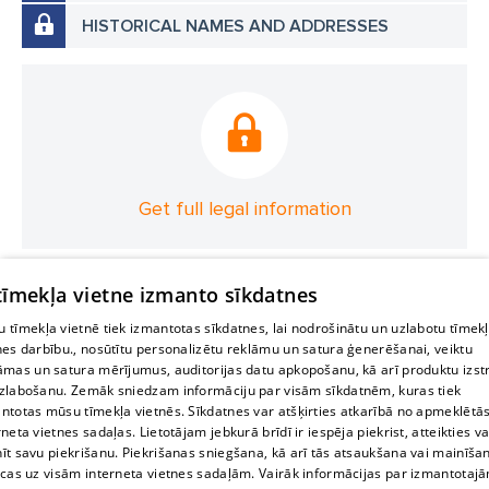
HISTORICAL NAMES AND ADDRESSES
Get full legal information
 tīmekļa vietne izmanto sīkdatnes
 tīmekļa vietnē tiek izmantotas sīkdatnes, lai nodrošinātu un uzlabotu tīmek
nes darbību., nosūtītu personalizētu reklāmu un satura ģenerēšanai, veiktu
āmas un satura mērījumus, auditorijas datu apkopošanu, kā arī produktu izst
zlabošanu. Zemāk sniedzam informāciju par visām sīkdatnēm, kuras tiek
ntotas mūsu tīmekļa vietnēs. Sīkdatnes var atšķirties atkarībā no apmeklētā
rneta vietnes sadaļas. Lietotājam jebkurā brīdī ir iespēja piekrist, atteikties va
īt savu piekrišanu. Piekrišanas sniegšana, kā arī tās atsaukšana vai mainīša
ecas uz visām interneta vietnes sadaļām. Vairāk informācijas par izmantotaj