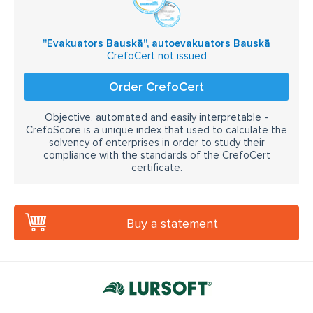
auto piestartēšana ar starta vadiem
''Evakuators Bauskā'', autoevakuators Bauskā
rezerves riteņa maiņa
riepu maiņa
auto evakuators
CrefoCert not issued
Order CrefoCert
Objective, automated and easily interpretable -
CrefoScore is a unique index that used to calculate the
solvency of enterprises in order to study their
compliance with the standards of the CrefoCert
certificate.
Buy a statement