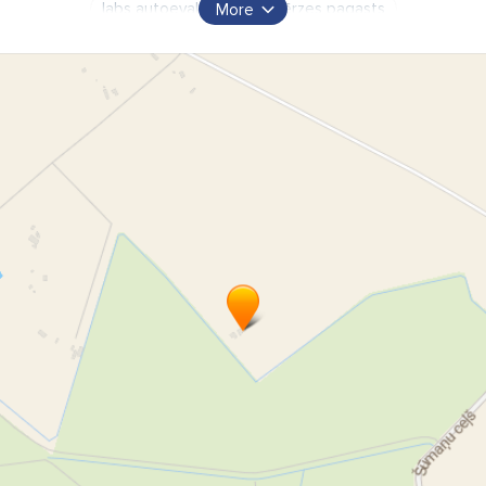
labs autoevakuators Līvbērzes pagasts
More
lēts autoevakuators Līvbērzes pagasts
autoevakuācija
auto evakuēšana
auto pārvietošana
auto palīdzība uz ceļa
auto palīdzība uz ielas
auto palīdzība uz šosejas
auto tehniskā palīdzība uz ceļa
evakuatora pakalpojumi
evakuatora palīdzība
automašīnu evakuācija
automašīnu transportēšana
automašīnu ievilkšana
automašīnu izvilkšana no grāvja
automašīnu labošana uz ceļa
automašīnu pārvietošana
bojātu automašīnu transportēšana
bojātu auto evakuācija
avarējušu automašīnu transportēšana