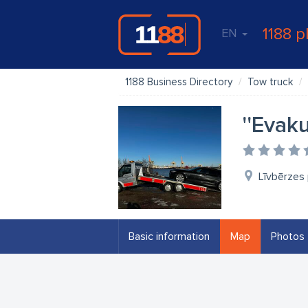
1188 p
EN
1188 Business Directory
Tow truck
''Evak
Līvbērzes 
Basic information
Map
Photos