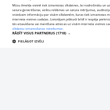
Mūsu tīmekļa vietnē tiek izmantotas sīkdatnes, lai nodrošinātu un u
satura ģenerēšanai, veiktu reklāmas un satura mērījumus, auditorij
sniedzam informāciju par visām sīkdatnēm, kuras tiek izmantotas mū
interneta vietnes sadaļas. Lietotājam jebkurā brīdī ir iespēja piekrist
tās atsaukšana vai mainīšana attiecas uz visām interneta vietnes s
sīkdatņu izmantošanas noteikumos.
RĀDĪT VISUS PARTNERUS
(1718) →
PIELĀGOT IZVĒLI
TEHNISKĀS/OBLIGĀTĀS
STATISTIKAS
M
Tehniskās/
Tehniskās/obligātās sīkdatnes nepieciešamas, lai lietotājs varētu brīvi apm
lietotājam nepieciešamo informāciju.
About us
Compan
Nodrošinātājs
/
Darbības
Advertisement
Buses, t
Nosaukums
Apra
Domēns
ilgums
interna
For business
delfi-adid
delfi.lv
1 gads
Izdev
Bus tick
Tariffs
gdpr
measureadv.com
59
Šis s
Train ti