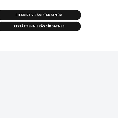
PIEKRIST VISĀM SĪKDATNĒM
ATSTĀT TEHNISKĀS SĪKDATNES
r distribution of 1188 database, its
nformation contained in the database, or
tion in any form is strictly prohibited.
tīmekļa vietne nevarēs pilnvērtīgi darboties un sniegt
 download is prohibited. Reproduction
l published on the website 1188 is
den without the editorial license of 1188
domēnā.