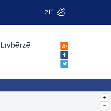
°C
+21
 Līvbērzē