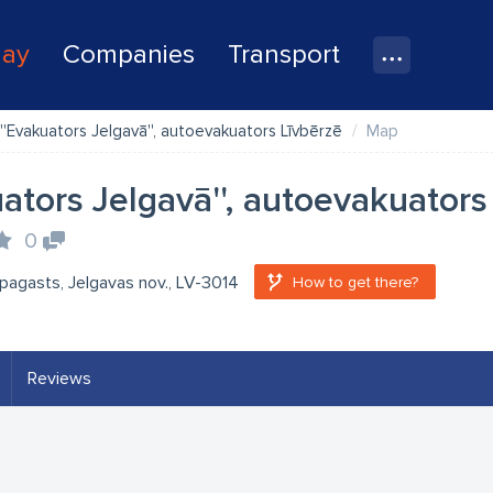
lay
Companies
Transport
''Evakuators Jelgavā'', autoevakuators Līvbērzē
Map
uators Jelgavā'', autoevakuators
0
pagasts, Jelgavas nov., LV-3014
How to get there?
Reviews