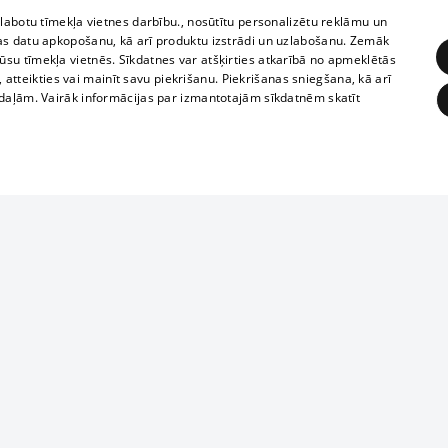
zlabotu tīmekļa vietnes darbību., nosūtītu personalizētu reklāmu un
as datu apkopošanu, kā arī produktu izstrādi un uzlabošanu. Zemāk
su tīmekļa vietnēs. Sīkdatnes var atšķirties atkarībā no apmeklētās
, atteikties vai mainīt savu piekrišanu. Piekrišanas sniegšana, kā arī
adaļām. Vairāk informācijas par izmantotajām sīkdatnēm skatīt
ĒRĶĒŠANA
FUNKCIONĀLĀS
NEKLASIFICĒTĀS
Reproduction, o
obligātās
Statistikas
Mērķēšana
Funkcionālās
Neklasificētās
parts or the i
parts of informa
eklēt un pārlūkot tīmekļa vietni un izmantot tās piedāvātās iespējas. Bez šīm sīkdatnēm 
Also automatic
ies
In the cinemas
of any materia
rains,
TV program
strictly forbid
ksts
tional schedules
website.
Contract rules
ēja norādītais identifikators
ets
360 Ziņas kontakti
īkfails tiek izmantots, lai saglabātu lietotāja piekrišanas statusu sīkdatnēm pašreizējā 
ckets