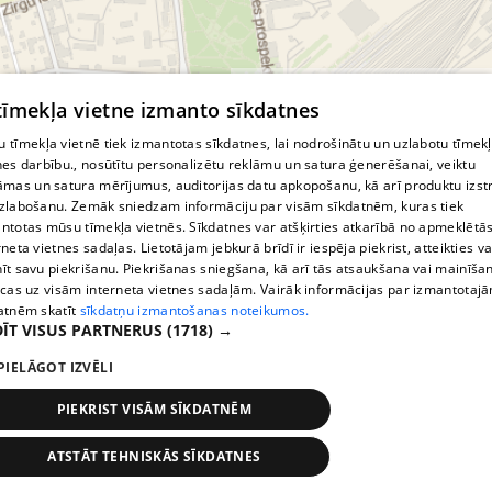
© MapTiler
© OpenStreetMap contributors
 tīmekļa vietne izmanto sīkdatnes
 tīmekļa vietnē tiek izmantotas sīkdatnes, lai nodrošinātu un uzlabotu tīmek
nes darbību., nosūtītu personalizētu reklāmu un satura ģenerēšanai, veiktu
āmas un satura mērījumus, auditorijas datu apkopošanu, kā arī produktu izst
zlabošanu. Zemāk sniedzam informāciju par visām sīkdatnēm, kuras tiek
ntotas mūsu tīmekļa vietnēs. Sīkdatnes var atšķirties atkarībā no apmeklētā
rneta vietnes sadaļas. Lietotājam jebkurā brīdī ir iespēja piekrist, atteikties va
īt savu piekrišanu. Piekrišanas sniegšana, kā arī tās atsaukšana vai mainīša
ecas uz visām interneta vietnes sadaļām. Vairāk informācijas par izmantotaj
atnēm skatīt
sīkdatņu izmantošanas noteikumos.
ĪT VISUS PARTNERUS
(1718) →
PIELĀGOT IZVĒLI
PIEKRIST VISĀM SĪKDATNĒM
ATSTĀT TEHNISKĀS SĪKDATNES