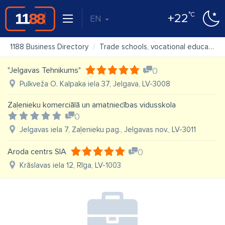
°C
+22
EN
1188 Business Directory
Trade schools, vocational education
"Jelgavas Tehnikums"
0
Pulkveža O. Kalpaka iela 37, Jelgava, LV-3008
Zaļenieku komerciālā un amatniecības vidusskola
0
Jelgavas iela 7, Zaļenieku pag., Jelgavas nov., LV-3011
Aroda centrs SIA
0
Krāslavas iela 12, Rīga, LV-1003