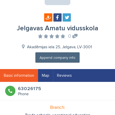
Jelgavas Amatu vidusskola
0
Akadēmijas iela 25, Jelgava, LV-3001
Append company info
Basic information
Map
Reviews
63026175
Phone
Branch: