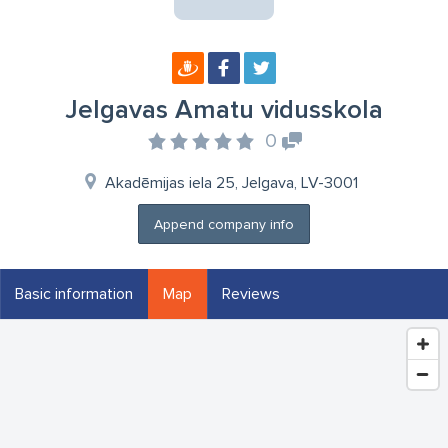
Jelgavas Amatu vidusskola
0
Akadēmijas iela 25, Jelgava, LV-3001
Append company info
Basic information
Map
Reviews