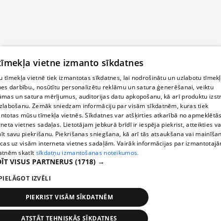
 tīmekļa vietne izmanto sīkdatnes
 tīmekļa vietnē tiek izmantotas sīkdatnes, lai nodrošinātu un uzlabotu tīmek
nes darbību., nosūtītu personalizētu reklāmu un satura ģenerēšanai, veiktu
āmas un satura mērījumus, auditorijas datu apkopošanu, kā arī produktu izst
zlabošanu. Zemāk sniedzam informāciju par visām sīkdatnēm, kuras tiek
ntotas mūsu tīmekļa vietnēs. Sīkdatnes var atšķirties atkarībā no apmeklētā
rneta vietnes sadaļas. Lietotājam jebkurā brīdī ir iespēja piekrist, atteikties va
īt savu piekrišanu. Piekrišanas sniegšana, kā arī tās atsaukšana vai mainīša
ecas uz visām interneta vietnes sadaļām. Vairāk informācijas par izmantotaj
atnēm skatīt
sīkdatņu izmantošanas noteikumos.
ĪT VISUS PARTNERUS
(1718) →
PIELĀGOT IZVĒLI
PIEKRIST VISĀM SĪKDATNĒM
ATSTĀT TEHNISKĀS SĪKDATNES