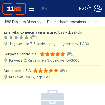
°C
+20
EN
1188 Business Directory
Trade schools, vocational education
Zaļenieku komerciālā un amatniecības vidusskola
0
Jelgavas iela 7, Zaļenieku pag., Jelgavas nov., LV-3011
"Jelgavas Tehnikums"
0
Pulkveža O. Kalpaka iela 37, Jelgava, LV-3008
Aroda centrs SIA
0
Krāslavas iela 12, Rīga, LV-1003