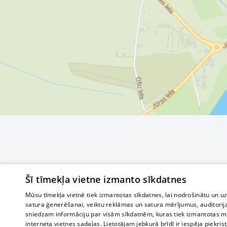
Šī tīmekļa vietne izmanto sīkdatnes
Mūsu tīmekļa vietnē tiek izmantotas sīkdatnes, lai nodrošinātu un u
satura ģenerēšanai, veiktu reklāmas un satura mērījumus, auditorij
sniedzam informāciju par visām sīkdatnēm, kuras tiek izmantotas mū
interneta vietnes sadaļas. Lietotājam jebkurā brīdī ir iespēja piekrist