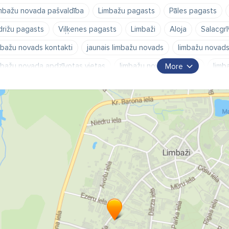
mbažu novada pašvaldība
Limbažu pagasts
Pāles pagasts
drižu pagasts
Viļķenes pagasts
Limbaži
Aloja
Salacgrī
mbažu novads kontakti
jaunais limbažu novads
limbažu novads
mbažu novada apdzīvotas vietas
limbažu novads pagasti
limb
More
mbažu novada bāriņtiesa
limbažu novada bibliotēkas
limbažu
mbažu novada dzimtsarakstu nodaļa
limbažu nov
limbažu nova
lgavkrasti
Pāle
Puikule
Limbažu Konsultatīvais bērnu cent