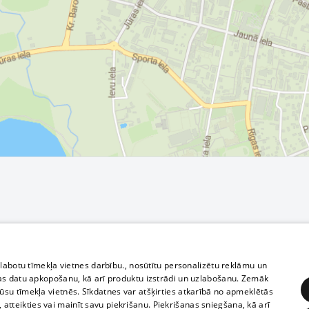
zlabotu tīmekļa vietnes darbību., nosūtītu personalizētu reklāmu un
as datu apkopošanu, kā arī produktu izstrādi un uzlabošanu. Zemāk
su tīmekļa vietnēs. Sīkdatnes var atšķirties atkarībā no apmeklētās
, atteikties vai mainīt savu piekrišanu. Piekrišanas sniegšana, kā arī