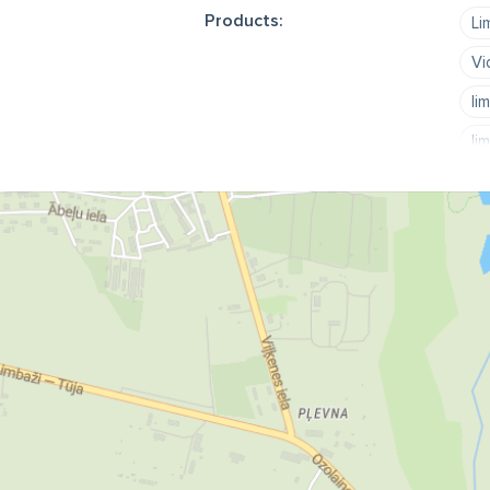
Products:
Li
Vi
li
li
li
li
Je