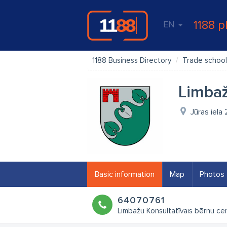
1188 p
EN
1188 Business Directory
Trade school
Limbaž
Jūras iela
Basic information
Map
Photos
64070761
Limbažu Konsultatīvais bērnu ce