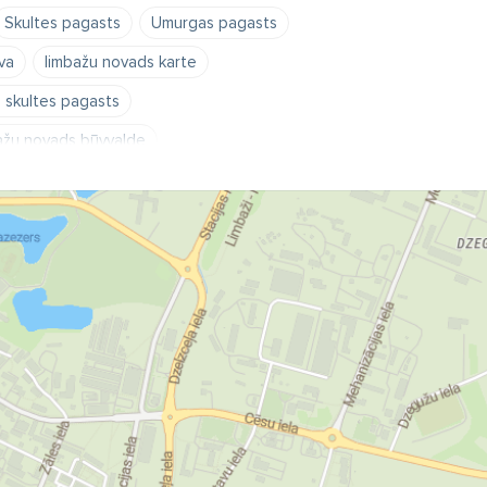
Skultes pagasts
Umurgas pagasts
va
limbažu novads karte
 skultes pagasts
ažu novads būvvalde
 novada dome
ds pasta indekss
Liepupe
Tūja
rs