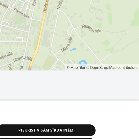
© MapTiler
© OpenStreetMap contributors
PIEKRIST VISĀM SĪKDATNĒM