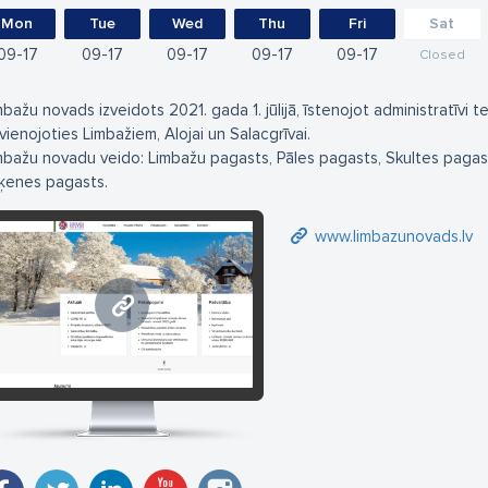
Mon
Tue
Wed
Thu
Fri
Sat
09
17
09
17
09
17
09
17
09
17
Closed
mbažu novads izveidots 2021. gada 1. jūlijā, īstenojot administratīvi te
vienojoties Limbažiem, Alojai un Salacgrīvai.
mbažu novadu veido: Limbažu pagasts, Pāles pagasts, Skultes pagas
ļķenes pagasts.
www.limbazunovads.lv
www.limbazunovads.lv