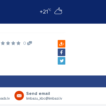
°C
+21
0
Send email
ads.lv
limbazu_kbc@limbazi.lv