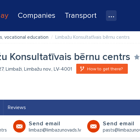
lay
Companies
Transport
s, vocational education
Limbažu Konsultatīvais bērnu centrs
u Konsultatīvais bērnu centrs
 27, Limbaži, Limbažu nov., LV-4001
How to get there?
Reviews
Send email
Send email
ntrs
limbazi@limbazunovads.lv
pasts@limbazunov