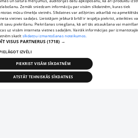
āmas un satura mērījumus, auditorijas datu apkopošanu, kā arī produktu izst
zlabošanu. Zemāk sniedzam informāciju par visām sīkdatnēm, kuras tiek
ntotas mūsu tīmekļa vietnēs. Sīkdatnes var atšķirties atkarībā no apmeklētā
rneta vietnes sadaļas. Lietotājam jebkurā brīdī ir iespēja piekrist, atteikties va
īt savu piekrišanu. Piekrišanas sniegšana, kā arī tās atsaukšana vai mainīša
ecas uz visām interneta vietnes sadaļām. Vairāk informācijas par izmantotaj
atnēm skatīt
sīkdatņu izmantošanas noteikumos.
ĪT VISUS PARTNERUS
(1718) →
PIELĀGOT IZVĒLI
PIEKRIST VISĀM SĪKDATNĒM
ATSTĀT TEHNISKĀS SĪKDATNES
TEHNISKĀS/OBLIGĀTĀS
STATISTIKAS
MĒRĶĒŠANA
FUNKCIONĀLĀS
NEKLASIFICĒTĀS
ehniskās/obligātās
Statistikas
Mērķēšana
Funkcionālās
Neklasificēt