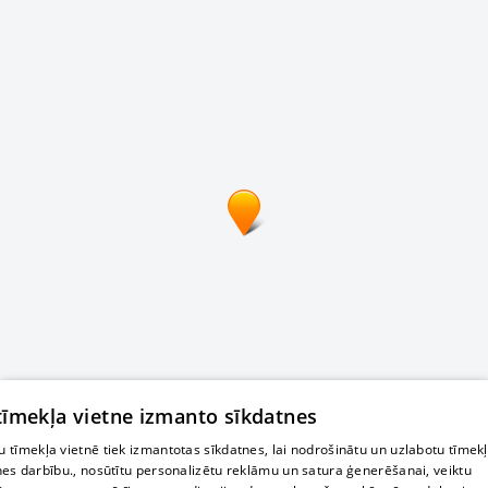
 tīmekļa vietne izmanto sīkdatnes
 tīmekļa vietnē tiek izmantotas sīkdatnes, lai nodrošinātu un uzlabotu tīmek
nes darbību., nosūtītu personalizētu reklāmu un satura ģenerēšanai, veiktu