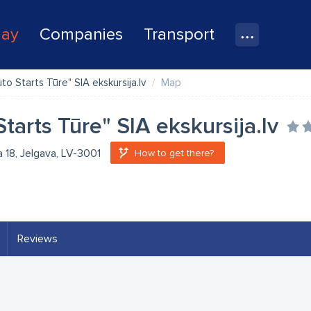
lay
Companies
Transport
uto Starts Tūre" SIA ekskursija.lv
Map
Starts Tūre" SIA ekskursija.lv
a 18, Jelgava, LV-3001
How to get there?
Reviews