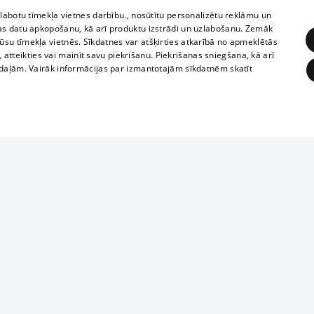
zlabotu tīmekļa vietnes darbību., nosūtītu personalizētu reklāmu un
as datu apkopošanu, kā arī produktu izstrādi un uzlabošanu. Zemāk
su tīmekļa vietnēs. Sīkdatnes var atšķirties atkarībā no apmeklētās
, atteikties vai mainīt savu piekrišanu. Piekrišanas sniegšana, kā arī
adaļām. Vairāk informācijas par izmantotajām sīkdatnēm skatīt
ĒRĶĒŠANA
FUNKCIONĀLĀS
NEKLASIFICĒTĀS
Reproduction, o
obligātās
Statistikas
Mērķēšana
Funkcionālās
Neklasificētās
parts or the i
parts of informa
eklēt un pārlūkot tīmekļa vietni un izmantot tās piedāvātās iespējas. Bez šīm sīkdatnēm 
Also automatic
ies
In the cinemas
of any materia
rains,
TV program
strictly forbid
ksts
tional schedules
website.
Contract rules
ēja norādītais identifikators
ets
360 Ziņas kontakti
īkfails tiek izmantots, lai saglabātu lietotāja piekrišanas statusu sīkdatnēm pašreizējā 
ckets