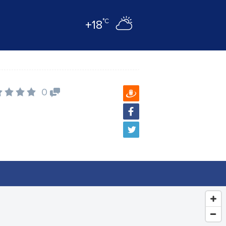
°C
+18
0