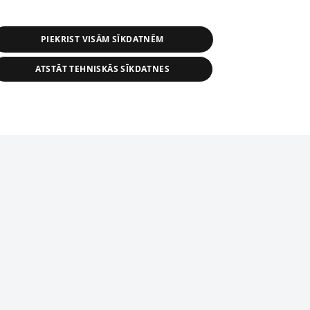
PIEKRIST VISĀM SĪKDATNĒM
ATSTĀT TEHNISKĀS SĪKDATNES
r distribution of 1188 database, its
nformation contained in the database, or
tion in any form is strictly prohibited.
tīmekļa vietne nevarēs pilnvērtīgi darboties un sniegt
 download is prohibited. Reproduction
l published on the website 1188 is
den without the editorial license of 1188
domēnā.