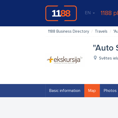
1188 p
EN
1188 Business Directory
Travels
"A
"Auto 
Svētes iel
Basic information
Map
Photos