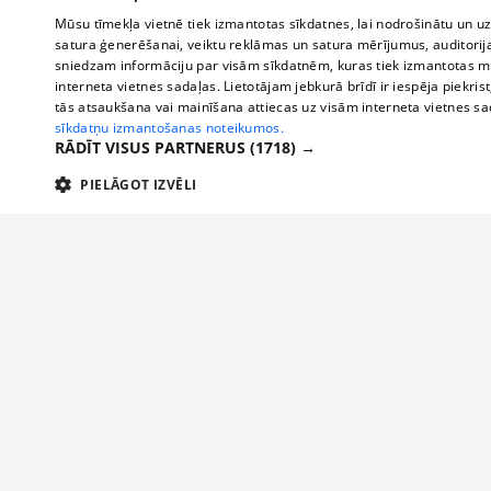
Mūsu tīmekļa vietnē tiek izmantotas sīkdatnes, lai nodrošinātu un u
satura ģenerēšanai, veiktu reklāmas un satura mērījumus, auditorij
sniedzam informāciju par visām sīkdatnēm, kuras tiek izmantotas mū
interneta vietnes sadaļas. Lietotājam jebkurā brīdī ir iespēja piekrist
tās atsaukšana vai mainīšana attiecas uz visām interneta vietnes s
sīkdatņu izmantošanas noteikumos.
RĀDĪT VISUS PARTNERUS
(1718) →
PIELĀGOT IZVĒLI
TEHNISKĀS/OBLIGĀTĀS
STATISTIKAS
M
Tehniskās/
Tehniskās/obligātās sīkdatnes nepieciešamas, lai lietotājs varētu brīvi apm
lietotājam nepieciešamo informāciju.
About us
Compan
Nodrošinātājs
/
Darbības
Advertisement
Buses, t
Nosaukums
Apra
Domēns
ilgums
interna
For business
delfi-adid
delfi.lv
1 gads
Izdev
Bus tick
Tariffs
gdpr
measureadv.com
59
Šis s
Train ti