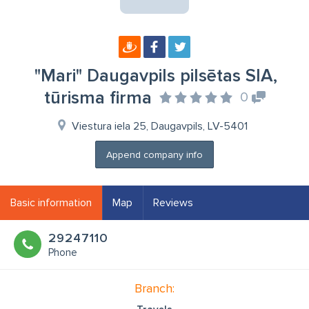
"Mari" Daugavpils pilsētas SIA,
tūrisma firma
0
Viestura iela 25, Daugavpils, LV-5401
Append company info
Basic information
Map
Reviews
29247110
Phone
Branch: