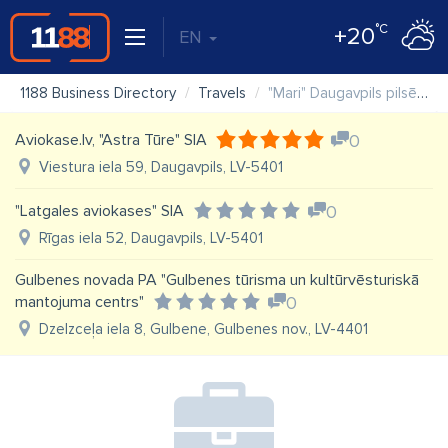
°C
+20
EN
1188 Business Directory
Travels
"Mari" Daugavpils pilsētas SIA, tūrisma firma
Aviokase.lv, "Astra Tūre" SIA
0
Viestura iela 59, Daugavpils, LV-5401
"Latgales aviokases" SIA
0
Rīgas iela 52, Daugavpils, LV-5401
Gulbenes novada PA "Gulbenes tūrisma un kultūrvēsturiskā
mantojuma centrs"
0
Dzelzceļa iela 8, Gulbene, Gulbenes nov., LV-4401