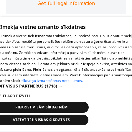
Get full legal information
 tīmekļa vietne izmanto sīkdatnes
 tīmekļa vietnē tiek izmantotas sīkdatnes, lai nodrošinātu un uzlabotu tīmek
nes darbību., nosūtītu personalizētu reklāmu un satura ģenerēšanai, veiktu
āmas un satura mērījumus, auditorijas datu apkopošanu, kā arī produktu izst
zlabošanu. Zemāk sniedzam informāciju par visām sīkdatnēm, kuras tiek
ntotas mūsu tīmekļa vietnēs. Sīkdatnes var atšķirties atkarībā no apmeklētā
rneta vietnes sadaļas. Lietotājam jebkurā brīdī ir iespēja piekrist, atteikties va
īt savu piekrišanu. Piekrišanas sniegšana, kā arī tās atsaukšana vai mainīša
ecas uz visām interneta vietnes sadaļām. Vairāk informācijas par izmantotaj
atnēm skatīt
sīkdatņu izmantošanas noteikumos.
ĪT VISUS PARTNERUS
(1718) →
PIELĀGOT IZVĒLI
PIEKRIST VISĀM SĪKDATNĒM
ATSTĀT TEHNISKĀS SĪKDATNES