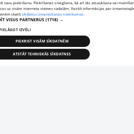
īt savu piekrišanu. Piekrišanas sniegšana, kā arī tās atsaukšana vai mainīša
ecas uz visām interneta vietnes sadaļām. Vairāk informācijas par izmantotaj
atnēm skatīt
sīkdatņu izmantošanas noteikumos.
ĪT VISUS PARTNERUS
(1718) →
PIELĀGOT IZVĒLI
PIEKRIST VISĀM SĪKDATNĒM
ATSTĀT TEHNISKĀS SĪKDATNES
TEHNISKĀS/OBLIGĀTĀS
STATISTIKAS
MĒRĶĒŠANA
FUNKCIONĀLĀS
NEKLASIFICĒTĀS
ehniskās/obligātās
Statistikas
Mērķēšana
Funkcionālās
Neklasificēt
niskās/obligātās sīkdatnes nepieciešamas, lai lietotājs varētu brīvi apmeklēt un pārlūk
Add your company
ekļa vietni un izmantot tās piedāvātās iespējas. Bez šīm sīkdatnēm tīmekļa vietne neva
nvērtīgi darboties un sniegt lietotājam nepieciešamo informāciju.
If your company is not in our database, please fill in a