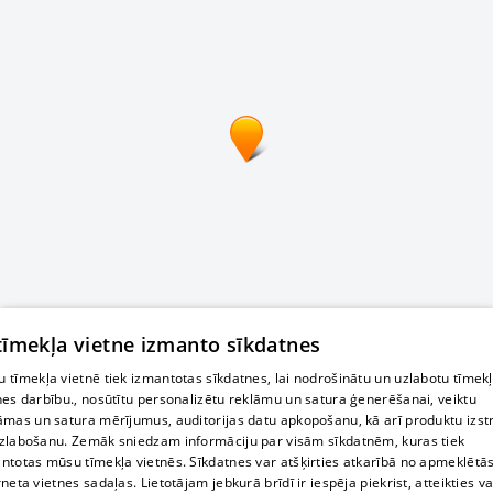
 tīmekļa vietne izmanto sīkdatnes
 tīmekļa vietnē tiek izmantotas sīkdatnes, lai nodrošinātu un uzlabotu tīmek
nes darbību., nosūtītu personalizētu reklāmu un satura ģenerēšanai, veiktu
āmas un satura mērījumus, auditorijas datu apkopošanu, kā arī produktu izst
zlabošanu. Zemāk sniedzam informāciju par visām sīkdatnēm, kuras tiek
ntotas mūsu tīmekļa vietnēs. Sīkdatnes var atšķirties atkarībā no apmeklētā
rneta vietnes sadaļas. Lietotājam jebkurā brīdī ir iespēja piekrist, atteikties va