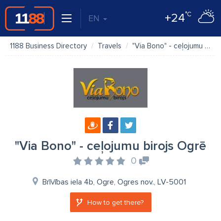
°C
+24
EN
1188 Business Directory
Travels
"Via Bono" - ceļojumu birojs Ogrē
"Via Bono" - ceļojumu birojs Ogrē
0
Brīvības iela 4b, Ogre, Ogres nov., LV-5001
How to get there?