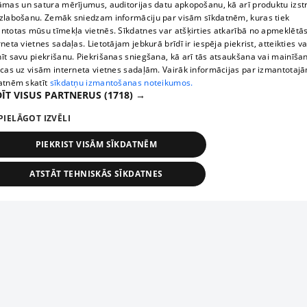
āmas un satura mērījumus, auditorijas datu apkopošanu, kā arī produktu izst
zlabošanu. Zemāk sniedzam informāciju par visām sīkdatnēm, kuras tiek
ntotas mūsu tīmekļa vietnēs. Sīkdatnes var atšķirties atkarībā no apmeklētā
rneta vietnes sadaļas. Lietotājam jebkurā brīdī ir iespēja piekrist, atteikties va
īt savu piekrišanu. Piekrišanas sniegšana, kā arī tās atsaukšana vai mainīša
ecas uz visām interneta vietnes sadaļām. Vairāk informācijas par izmantotaj
atnēm skatīt
sīkdatņu izmantošanas noteikumos.
ĪT VISUS PARTNERUS
(1718) →
PIELĀGOT IZVĒLI
PIEKRIST VISĀM SĪKDATNĒM
ATSTĀT TEHNISKĀS SĪKDATNES
TEHNISKĀS/OBLIGĀTĀS
STATISTIKAS
MĒRĶĒŠANA
FUNKCIONĀLĀS
NEKLASIFICĒTĀS
ehniskās/obligātās
Statistikas
Mērķēšana
Funkcionālās
Neklasificēt