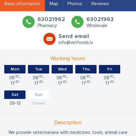
Basic information
Map
Photos
Reviews
63021962
63021963
Pharmacy
Wholesale
Send email
info@vetfonds.lv
Working hours:
Mon
Tue
Wed
Thu
Fri
30
30
30
30
30
08
08
08
08
08
30
30
30
30
30
17
17
17
17
17
Sat
Sun
09
13
Closed
Description:
We provide veterinarians with medicines, tools, animal care