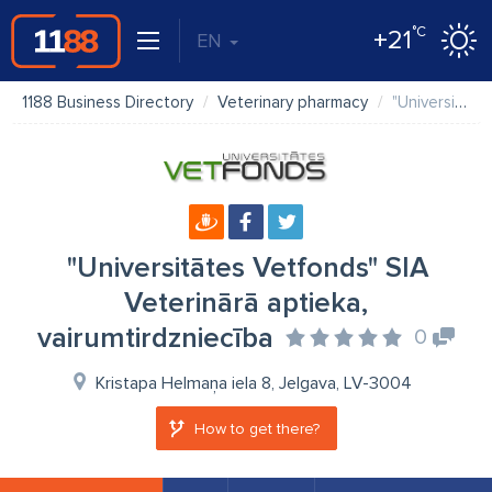
°C
+21
EN
1188 Business Directory
Veterinary pharmacy
"Universitātes Vetfonds" SIA Veterinārā aptieka, vairumtirdzniecība
"Universitātes Vetfonds" SIA
Veterinārā aptieka,
vairumtirdzniecība
0
Kristapa Helmaņa iela 8, Jelgava, LV-3004
How to get there?