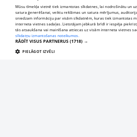
Mūsu tīmekļa vietnē tiek izmantotas sīkdatnes, lai nodrošinātu un u
satura ģenerēšanai, veiktu reklāmas un satura mērījumus, auditorij
sniedzam informāciju par visām sīkdatnēm, kuras tiek izmantotas mū
interneta vietnes sadaļas. Lietotājam jebkurā brīdī ir iespēja piekrist
tās atsaukšana vai mainīšana attiecas uz visām interneta vietnes s
sīkdatņu izmantošanas noteikumos.
RĀDĪT VISUS PARTNERUS
(1718) →
PIELĀGOT IZVĒLI
TEHNISKĀS/OBLIGĀTĀS
STATISTIKAS
M
Tehniskās/
Tehniskās/obligātās sīkdatnes nepieciešamas, lai lietotājs varētu brīvi apm
lietotājam nepieciešamo informāciju.
About us
Compan
Nodrošinātājs
/
Darbības
Advertisement
Buses, t
Nosaukums
Apra
Domēns
ilgums
interna
For business
delfi-adid
delfi.lv
1 gads
Izdev
Bus tick
Tariffs
gdpr
measureadv.com
59
Šis s
Train ti