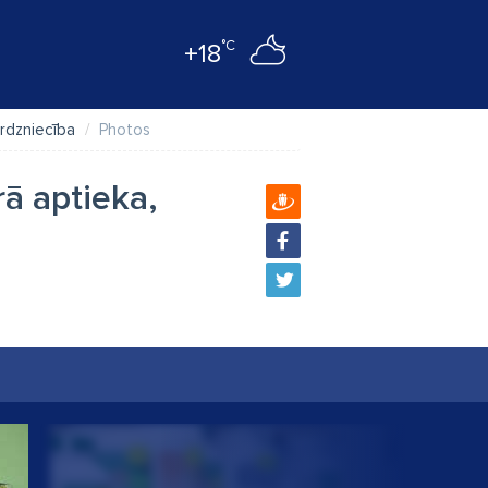
°C
+18
irdzniecība
Photos
rā aptieka,