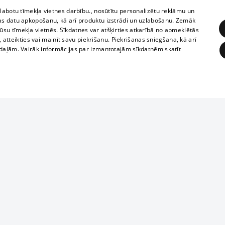
zlabotu tīmekļa vietnes darbību., nosūtītu personalizētu reklāmu un
as datu apkopošanu, kā arī produktu izstrādi un uzlabošanu. Zemāk
su tīmekļa vietnēs. Sīkdatnes var atšķirties atkarībā no apmeklētās
, atteikties vai mainīt savu piekrišanu. Piekrišanas sniegšana, kā arī
adaļām. Vairāk informācijas par izmantotajām sīkdatnēm skatīt
ĒRĶĒŠANA
FUNKCIONĀLĀS
NEKLASIFICĒTĀS
Reproduction, o
obligātās
Statistikas
Mērķēšana
Funkcionālās
Neklasificētās
parts or the i
parts of informa
eklēt un pārlūkot tīmekļa vietni un izmantot tās piedāvātās iespējas. Bez šīm sīkdatnēm 
Also automatic
ies
In the cinemas
of any materia
rains,
TV program
strictly forbid
ksts
tional schedules
website.
Contract rules
ēja norādītais identifikators
ets
360 Ziņas kontakti
īkfails tiek izmantots, lai saglabātu lietotāja piekrišanas statusu sīkdatnēm pašreizējā 
ckets