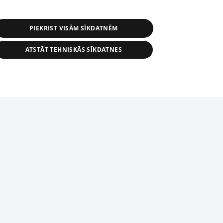
PIEKRIST VISĀM SĪKDATNĒM
ATSTĀT TEHNISKĀS SĪKDATNES
r distribution of 1188 database, its
nformation contained in the database, or
tion in any form is strictly prohibited.
tīmekļa vietne nevarēs pilnvērtīgi darboties un sniegt
 download is prohibited. Reproduction
l published on the website 1188 is
den without the editorial license of 1188
domēnā.