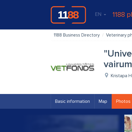
1188 p
EN
1188 Business Directory
Veterinary p
"Unive
vairum
Kristapa H
Basic information
Map
Photos