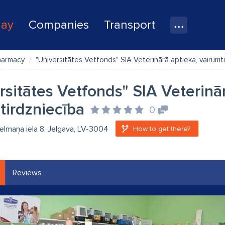
lay
Companies
Transport
harmacy
"Universitātes Vetfonds" SIA Veterinārā aptieka, vairumt
rsitātes Vetfonds" SIA Veterinā
tirdzniecība
0
elmaņa iela 8, Jelgava, LV-3004
How to get there?
Reviews