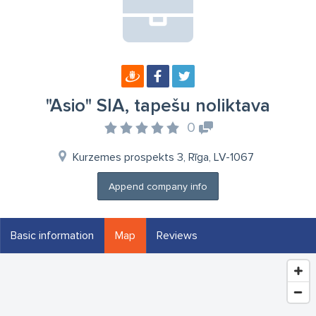
"Asio" SIA, tapešu noliktava
0
Kurzemes prospekts 3, Rīga, LV-1067
Append company info
Basic information
Map
Reviews