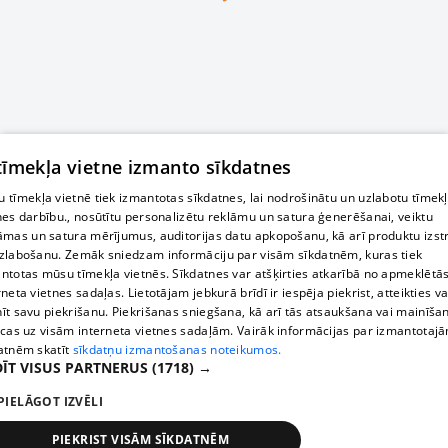
 tīmekļa vietne izmanto sīkdatnes
 tīmekļa vietnē tiek izmantotas sīkdatnes, lai nodrošinātu un uzlabotu tīmek
nes darbību., nosūtītu personalizētu reklāmu un satura ģenerēšanai, veiktu
āmas un satura mērījumus, auditorijas datu apkopošanu, kā arī produktu izst
zlabošanu. Zemāk sniedzam informāciju par visām sīkdatnēm, kuras tiek
ntotas mūsu tīmekļa vietnēs. Sīkdatnes var atšķirties atkarībā no apmeklētā
rneta vietnes sadaļas. Lietotājam jebkurā brīdī ir iespēja piekrist, atteikties va
īt savu piekrišanu. Piekrišanas sniegšana, kā arī tās atsaukšana vai mainīša
ecas uz visām interneta vietnes sadaļām. Vairāk informācijas par izmantotaj
atnēm skatīt
sīkdatņu izmantošanas noteikumos.
ĪT VISUS PARTNERUS
(1718) →
PIELĀGOT IZVĒLI
PIEKRIST VISĀM SĪKDATNĒM