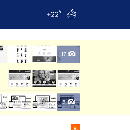
°C
+22
17
6