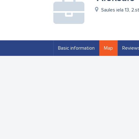
Saules iela 13, 2.
Basic information
Map
Review