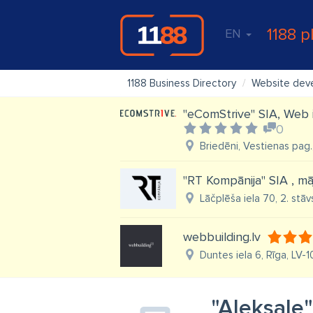
1188 p
EN
1188 Business Directory
Website dev
"eComStrive" SIA, Web 
0
Briedēni, Vestienas pag
"RT Kompānija" SIA , mā
Lāčplēša iela 70, 2. stāvs
webbuilding.lv
Duntes iela 6, Rīga, LV-1
"Aleksale"