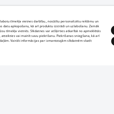
zlabotu tīmekļa vietnes darbību., nosūtītu personalizētu reklāmu un
as datu apkopošanu, kā arī produktu izstrādi un uzlabošanu. Zemāk
su tīmekļa vietnēs. Sīkdatnes var atšķirties atkarībā no apmeklētās
, atteikties vai mainīt savu piekrišanu. Piekrišanas sniegšana, kā arī
adaļām. Vairāk informācijas par izmantotajām sīkdatnēm skatīt
ĒRĶĒŠANA
FUNKCIONĀLĀS
NEKLASIFICĒTĀS
Reproduction, o
obligātās
Statistikas
Mērķēšana
Funkcionālās
Neklasificētās
parts or the i
parts of informa
eklēt un pārlūkot tīmekļa vietni un izmantot tās piedāvātās iespējas. Bez šīm sīkdatnēm 
Also automatic
ies
In the cinemas
of any materia
rains,
TV program
strictly forbid
ksts