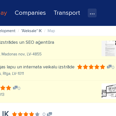
lay
Companies
Transport
elopment
"Aleksale" IK
Map
izstrādes un SEO aģentūra
., Madonas nov., LV-4855
jas lapu un internata veikalu izstrāde
0
, Rīga, LV-1011
0
013
 IK
0