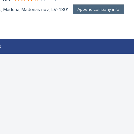
st., Madona, Madonas nov., LV-4801
Append company info
s