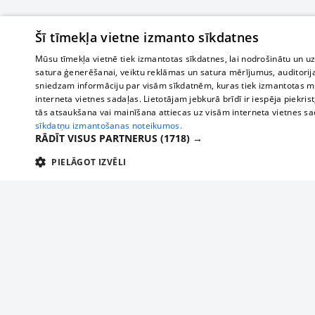
Šī tīmekļa vietne izmanto sīkdatnes
Mūsu tīmekļa vietnē tiek izmantotas sīkdatnes, lai nodrošinātu un u
satura ģenerēšanai, veiktu reklāmas un satura mērījumus, auditorij
sniedzam informāciju par visām sīkdatnēm, kuras tiek izmantotas mū
interneta vietnes sadaļas. Lietotājam jebkurā brīdī ir iespēja piekrist
tās atsaukšana vai mainīšana attiecas uz visām interneta vietnes s
sīkdatņu izmantošanas noteikumos.
RĀDĪT VISUS PARTNERUS
(1718) →
PIELĀGOT IZVĒLI
TEHNISKĀS/OBLIGĀTĀS
STATISTIKAS
M
Tehniskās/
Tehniskās/obligātās sīkdatnes nepieciešamas, lai lietotājs varētu brīvi apm
lietotājam nepieciešamo informāciju.
About us
Compan
Nodrošinātājs
/
Darbības
Advertisement
Buses, t
Nosaukums
Apra
Domēns
ilgums