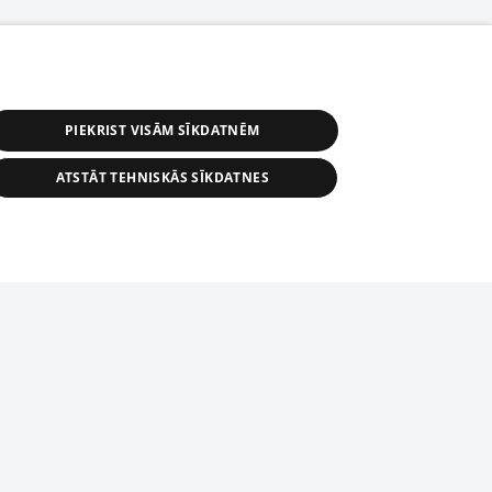
PIEKRIST VISĀM SĪKDATNĒM
ATSTĀT TEHNISKĀS SĪKDATNES
r distribution of 1188 database, its
nformation contained in the database, or
tion in any form is strictly prohibited.
tīmekļa vietne nevarēs pilnvērtīgi darboties un sniegt
 download is prohibited. Reproduction
l published on the website 1188 is
den without the editorial license of 1188