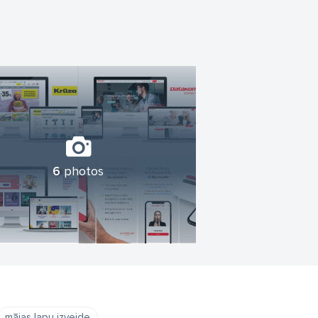
6
photos
mājas lapu izveide