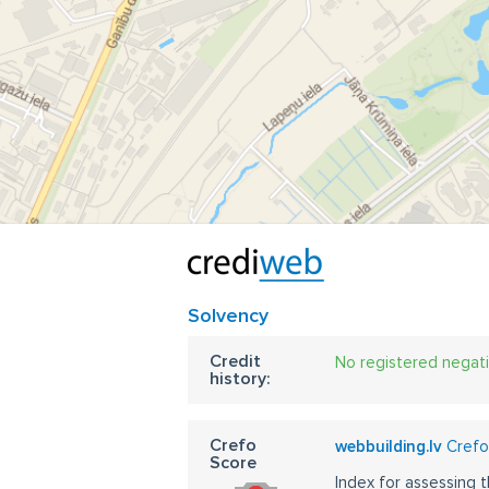
Solvency
Credit
No registered negat
history:
Crefo
webbuilding.lv
CrefoS
Score
Index for assessing t