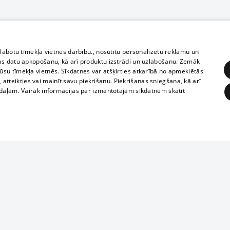
zlabotu tīmekļa vietnes darbību., nosūtītu personalizētu reklāmu un
as datu apkopošanu, kā arī produktu izstrādi un uzlabošanu. Zemāk
su tīmekļa vietnēs. Sīkdatnes var atšķirties atkarībā no apmeklētās
, atteikties vai mainīt savu piekrišanu. Piekrišanas sniegšana, kā arī
adaļām. Vairāk informācijas par izmantotajām sīkdatnēm skatīt
ĒRĶĒŠANA
FUNKCIONĀLĀS
NEKLASIFICĒTĀS
Reproduction, o
obligātās
Statistikas
Mērķēšana
Funkcionālās
Neklasificētās
parts or the i
parts of informa
eklēt un pārlūkot tīmekļa vietni un izmantot tās piedāvātās iespējas. Bez šīm sīkdatnēm 
Also automatic
ies
In the cinemas
of any materia