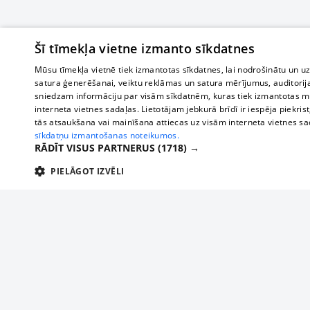
Šī tīmekļa vietne izmanto sīkdatnes
Mūsu tīmekļa vietnē tiek izmantotas sīkdatnes, lai nodrošinātu un u
satura ģenerēšanai, veiktu reklāmas un satura mērījumus, auditorij
sniedzam informāciju par visām sīkdatnēm, kuras tiek izmantotas mū
interneta vietnes sadaļas. Lietotājam jebkurā brīdī ir iespēja piekrist
tās atsaukšana vai mainīšana attiecas uz visām interneta vietnes s
sīkdatņu izmantošanas noteikumos.
RĀDĪT VISUS PARTNERUS
(1718) →
PIELĀGOT IZVĒLI
TEHNISKĀS/OBLIGĀTĀS
STATISTIKAS
M
Tehniskās/
Tehniskās/obligātās sīkdatnes nepieciešamas, lai lietotājs varētu brīvi apm
lietotājam nepieciešamo informāciju.
About us
Compan