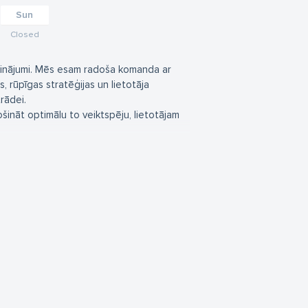
Sun
Closed
 risinājumi. Mēs esam radoša komanda ar
 rūpīgas stratēģijas un lietotāja
rādei.
rošināt optimālu to veiktspēju, lietotājam
obilās aplikācijas, iekšējās sistēmas un
RP) sistēmu biznesa automatizācijas
bu, lai nodrošinātu, ka Jūsu mājas lapa
ums veidot jūsu uzņēmuma vizītkarti un