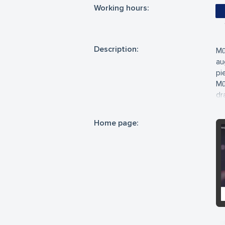
Working hours:
Description:
Mū
au
pi
Mū
dr
Home page:
we
pr
pr
Mē
at
sn