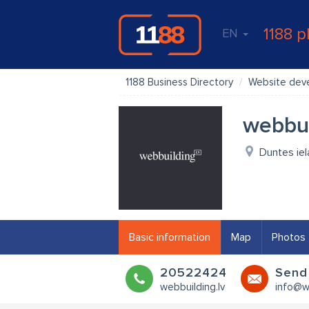
1188 p
EN
1188 Business Directory
Website dev
webbui
Duntes iel
Basic information
Map
Photos
20522424
Send
webbuilding.lv
info@we