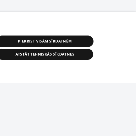
PIEKRIST VISĀM SĪKDATNĒM
ATSTĀT TEHNISKĀS SĪKDATNES
r distribution of 1188 database, its
nformation contained in the database, or
tion in any form is strictly prohibited.
tīmekļa vietne nevarēs pilnvērtīgi darboties un sniegt
 download is prohibited. Reproduction
l published on the website 1188 is