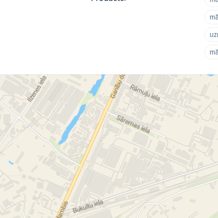
mā
uz
mā