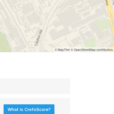
© MapTiler
© OpenStreetMap contributors
What is CrefoScore?