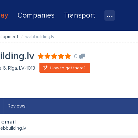
lay
Companies
Transport
elopment
webbuilding.lv
lding.lv
0
a 6, Rīga, LV-1013
How to get there?
Reviews
 email
bbuilding.lv