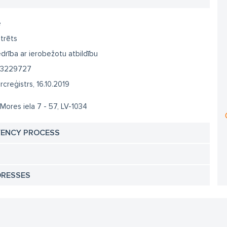
e
trēts
drība ar ierobežotu atbildību
3229727
creģistrs, 16.10.2019
 Mores iela 7 - 57, LV-1034
VENCY PROCESS
DRESSES