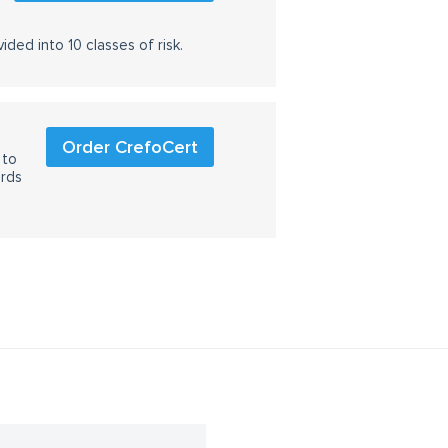
ided into 10 classes of risk.
Order CrefoCert
 to
ards