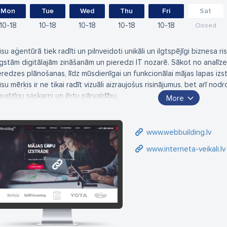
Mon
Tue
Wed
Thu
Fri
Sat
10
18
10
18
10
18
10
18
10
18
Closed
su aģentūrā tiek radīti un pilnveidoti unikāli un ilgtspējīgi biznesa
gstām digitālajām zināšanām un pieredzi IT nozarē. Sākot no analīzes,
eredzes plānošanas, līdz mūsdienīgai un funkcionālai mājas lapas izst
su mērķis ir ne tikai radīt vizuāli aizraujošus risinājumus, bet arī nod
audzīgu saskarni un ērtu pārvaldību.
More
bbuilding.lv izstrādā jebkāda veida mājas lapas, interneta veikalus, m
www.webbuilding.lv
ogrammatūras. Spējam sasaistīt e-komerciju ar jebkuru noliktavas (E
www.interneta-veikali.lv
ocesiem.
www.webbuilding.lv
s piedāvājam ne tikai mājas lapas izstrādi, bet arī ilgtermiņa sadarbī
tīstās un pielāgojas mainīgajiem digitālajiem standartiem. Uzticiet m
iedziet tam spēcīgu un pārliecinošu klātbūtni tiešsaistē!