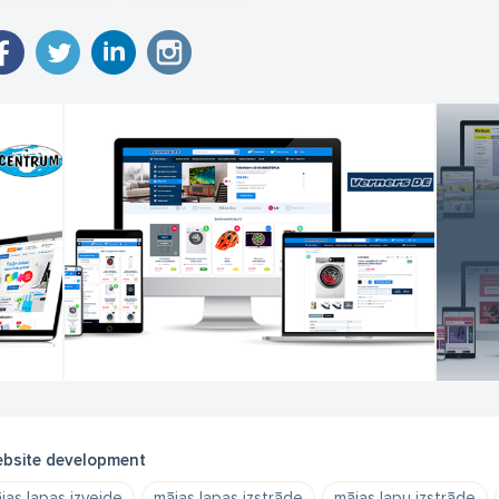
bsite development
jas lapas izveide
mājas lapas izstrāde
mājas lapu izstrāde