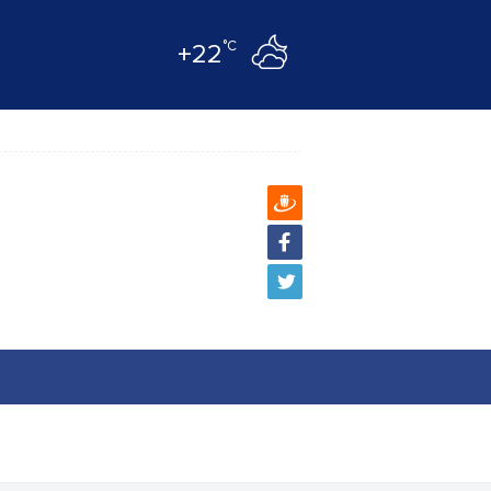
°C
+22