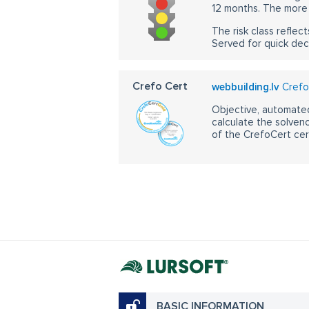
12 months. The more 
The risk class reflect
Served for quick dec
Crefo Cert
webbuilding.lv
Crefo
Objective, automated
calculate the solvenc
of the CrefoCert cert
BASIC INFORMATION