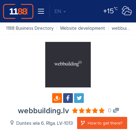
°C
+15
EN
1188 Business Directory
Website development
webbuilding.lv
webbuilding.lv
0
Duntes iela 6, Rīga, LV-1013
How to get there?