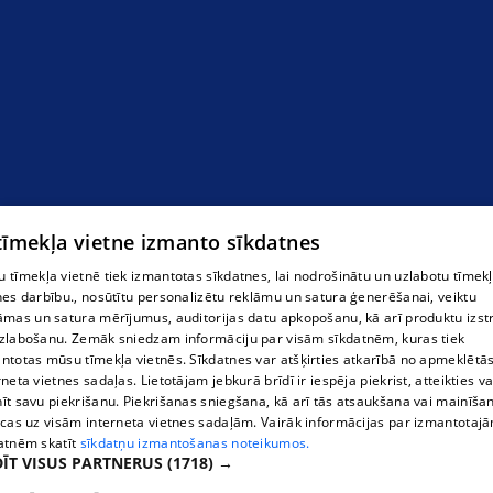
 tīmekļa vietne izmanto sīkdatnes
 tīmekļa vietnē tiek izmantotas sīkdatnes, lai nodrošinātu un uzlabotu tīmek
nes darbību., nosūtītu personalizētu reklāmu un satura ģenerēšanai, veiktu
āmas un satura mērījumus, auditorijas datu apkopošanu, kā arī produktu izst
zlabošanu. Zemāk sniedzam informāciju par visām sīkdatnēm, kuras tiek
ntotas mūsu tīmekļa vietnēs. Sīkdatnes var atšķirties atkarībā no apmeklētā
rneta vietnes sadaļas. Lietotājam jebkurā brīdī ir iespēja piekrist, atteikties va
īt savu piekrišanu. Piekrišanas sniegšana, kā arī tās atsaukšana vai mainīša
ecas uz visām interneta vietnes sadaļām. Vairāk informācijas par izmantotaj
atnēm skatīt
sīkdatņu izmantošanas noteikumos.
ĪT VISUS PARTNERUS
(1718) →