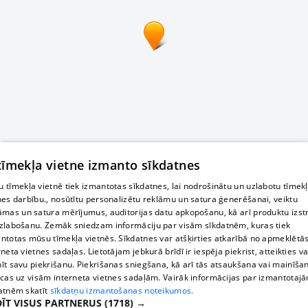
 tīmekļa vietne izmanto sīkdatnes
 tīmekļa vietnē tiek izmantotas sīkdatnes, lai nodrošinātu un uzlabotu tīmek
nes darbību., nosūtītu personalizētu reklāmu un satura ģenerēšanai, veiktu
āmas un satura mērījumus, auditorijas datu apkopošanu, kā arī produktu izst
zlabošanu. Zemāk sniedzam informāciju par visām sīkdatnēm, kuras tiek
ntotas mūsu tīmekļa vietnēs. Sīkdatnes var atšķirties atkarībā no apmeklētā
rneta vietnes sadaļas. Lietotājam jebkurā brīdī ir iespēja piekrist, atteikties va
īt savu piekrišanu. Piekrišanas sniegšana, kā arī tās atsaukšana vai mainīša
ecas uz visām interneta vietnes sadaļām. Vairāk informācijas par izmantotaj
atnēm skatīt
sīkdatņu izmantošanas noteikumos.
ĪT VISUS PARTNERUS
(1718) →