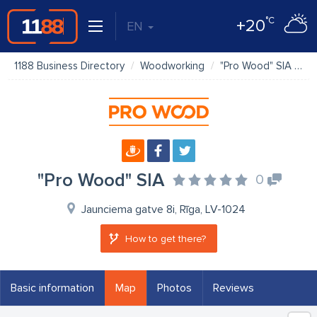
°C
+20
EN
1188 Business Directory
Woodworking
"Pro Wood" SIA
M
"Pro Wood" SIA
0
Jaunciema gatve 8i, Rīga, LV-1024
How to get there?
Basic information
Map
Photos
Reviews