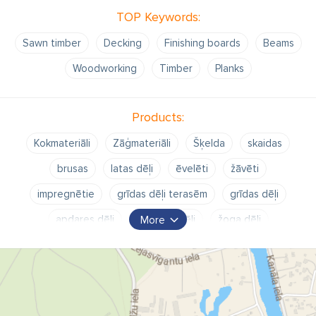
TOP Keywords:
Sawn timber
Decking
Finishing boards
Beams
Woodworking
Timber
Planks
Products:
Kokmateriāli
Zāģmateriāli
Šķelda
skaidas
brusas
latas dēļi
ēvelēti
žāvēti
impregnētie
grīdas dēļi terasēm
grīdas dēļi
apdares dēļi
apšuves dēļi
žoga dēļi
More
ēvelēšanas skaidas
terases dēļi
apdares materiāli
svaigi zāģēti
žāvēts
ēvelēts
Koksnes pārstrādes produkti
šķelda