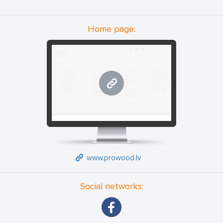
Mēs piedavājam materiālus standarta izmēra, ka ari ir iespēja
izgatavot pēc individualām specifikacijām.
Home page:
www.prowood.lv
www.prowood.lv
Social networks: