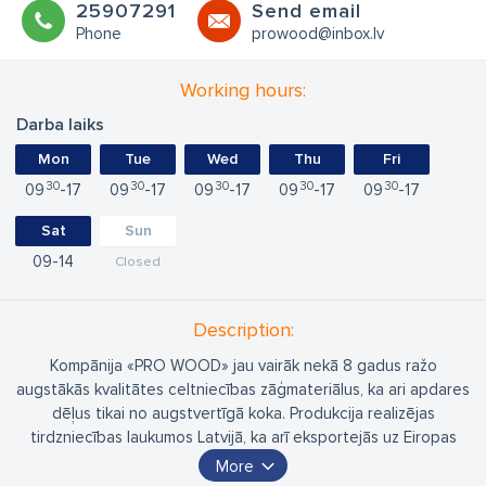
25907291
Send email
Phone
prowood@inbox.lv
Working hours:
Darba laiks
Mon
Tue
Wed
Thu
Fri
30
30
30
30
30
09
17
09
17
09
17
09
17
09
17
Sat
Sun
09
14
Closed
Description:
Kompānija «PRO WOOD» jau vairāk nekā 8 gadus ražo
augstākās kvalitātes celtniecības zāģmateriālus, ka ari apdares
dēļus tikai no augstvertīgā koka. Produkcija realizējas
tirdzniecības laukumos Latvijā, ka arī eksportejās uz Eiropas
tirgu.
More