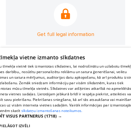
Get full legal information
 tīmekļa vietne izmanto sīkdatnes
 tīmekļa vietnē tiek izmantotas sīkdatnes, lai nodrošinātu un uzlabotu tīmek
nes darbību., nosūtītu personalizētu reklāmu un satura ģenerēšanai, veiktu
āmas un satura mērījumus, auditorijas datu apkopošanu, kā arī produktu izst
zlabošanu. Zemāk sniedzam informāciju par visām sīkdatnēm, kuras tiek
ntotas mūsu tīmekļa vietnēs. Sīkdatnes var atšķirties atkarībā no apmeklētā
rneta vietnes sadaļas. Lietotājam jebkurā brīdī ir iespēja piekrist, atteikties va
īt savu piekrišanu. Piekrišanas sniegšana, kā arī tās atsaukšana vai mainīša
ecas uz visām interneta vietnes sadaļām. Vairāk informācijas par izmantotaj
atnēm skatīt
sīkdatņu izmantošanas noteikumos.
ĪT VISUS PARTNERUS
(1718) →
PIELĀGOT IZVĒLI