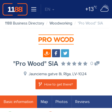
°C
+13
EN
1188 Business Directory
Woodworking
"Pro Wood" SIA
"Pro Wood" SIA
0
Jaunciema gatve 8i, Rīga, LV-1024
How to get there?
Basic information
Map
Photos
Reviews