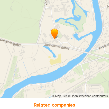
ēvelēšanas skaidas
zāģu skaidas
Apdares dēļi
dēlis
apšuvuma dēļi
žoga dēļi
Koksnes žāvēšana
kalibrēšana
ēvelēšana
impregnēšana
Apaļkoku iepirkšana
priede
egle
lapegle
Zāģmateriālu iepirkšana
Malka
Apkures ogles
Koka mājas
koka pirtis
© MapTiler
© OpenStreetMap contributors
Related companies