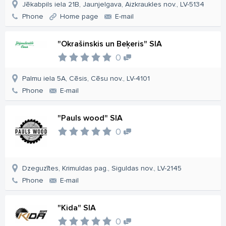
Jēkabpils iela 21B, Jaunjelgava, Aizkraukles nov., LV-5134
Phone
Home page
E-mail
"Okrašinskis un Beķeris" SIA
0
Palmu iela 5A, Cēsis, Cēsu nov., LV-4101
Phone
E-mail
"Pauls wood" SIA
0
Dzeguzītes, Krimuldas pag., Siguldas nov., LV-2145
Phone
E-mail
"Kida" SIA
0