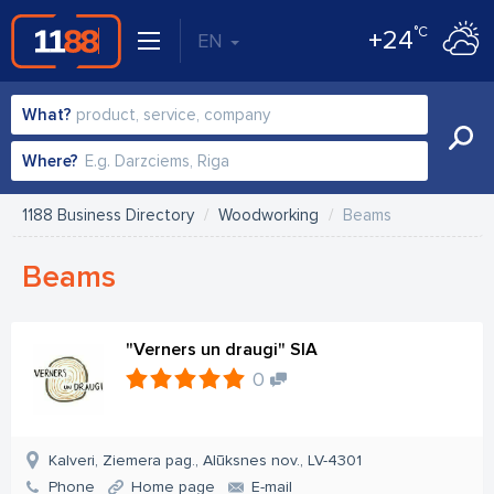
°C
+24
EN
What?
Where?
1188 Business Directory
Woodworking
Beams
Beams
"Verners un draugi" SIA
0
Kalveri, Ziemera pag., Alūksnes nov., LV-4301
Phone
Home page
E-mail