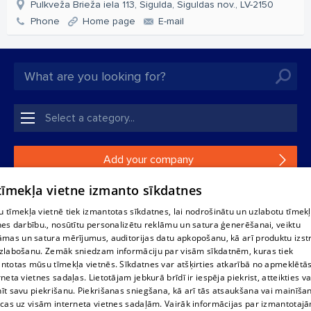
Pulkveža Brieža iela 113, Sigulda, Siguldas nov., LV-2150
Phone
Home page
E-mail
Add your company
 tīmekļa vietne izmanto sīkdatnes
If your company is not in our database, please fill in a
simple form.
 tīmekļa vietnē tiek izmantotas sīkdatnes, lai nodrošinātu un uzlabotu tīmek
nes darbību., nosūtītu personalizētu reklāmu un satura ģenerēšanai, veiktu
āmas un satura mērījumus, auditorijas datu apkopošanu, kā arī produktu izst
Reproduction, or distribution of 1188 database, its parts or the
zlabošanu. Zemāk sniedzam informāciju par visām sīkdatnēm, kuras tiek
information contained in the database, or parts of information in
ntotas mūsu tīmekļa vietnēs. Sīkdatnes var atšķirties atkarībā no apmeklētā
any form is strictly prohibited. Also automatic download is
rneta vietnes sadaļas. Lietotājam jebkurā brīdī ir iespēja piekrist, atteikties va
prohibited. Reproduction of any material published on the
īt savu piekrišanu. Piekrišanas sniegšana, kā arī tās atsaukšana vai mainīša
website 1188 is strictly forbidden without the editorial license of
ecas uz visām interneta vietnes sadaļām. Vairāk informācijas par izmantotaj