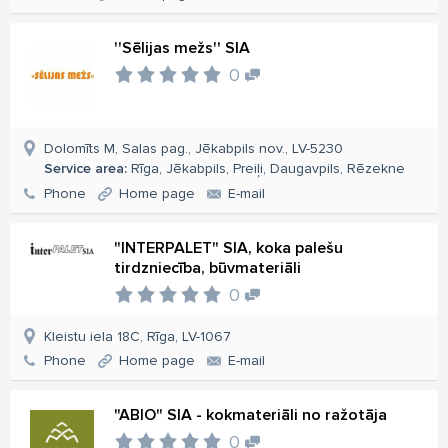
''Sēlijas mežs'' SIA
0
Dolomīts M, Salas pag., Jēkabpils nov., LV-5230
Service area:
Rīga, Jēkabpils, Preiļi, Daugavpils, Rēzekne
Phone
Home page
E-mail
"INTERPALET" SIA, koka palešu
tirdzniecība, būvmateriāli
0
Kleistu iela 18C, Rīga, LV-1067
Phone
Home page
E-mail
"ABIO" SIA - kokmateriāli no ražotāja
0