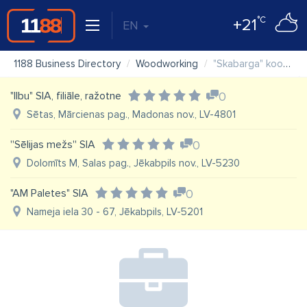
°C
+21
EN
1188 Business Directory
Woodworking
"Skabarga" kooperatīvā sabiedrība
"Ilbu" SIA, filiāle, ražotne
0
Sētas, Mārcienas pag., Madonas nov., LV-4801
''Sēlijas mežs'' SIA
0
Dolomīts M, Salas pag., Jēkabpils nov., LV-5230
"AM Paletes" SIA
0
Nameja iela 30 - 67, Jēkabpils, LV-5201