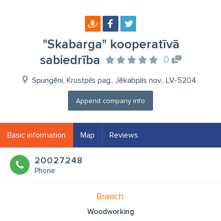
"Skabarga" kooperatīvā
sabiedrība
0
Spuņģēni, Krustpils pag., Jēkabpils nov., LV-5204
Append company info
Basic information
Map
Reviews
20027248
Phone
Branch:
Woodworking