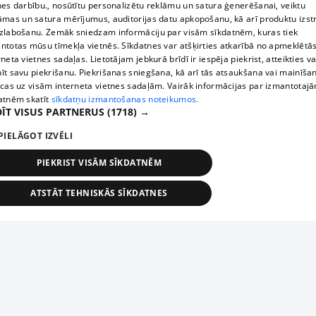
nes darbību., nosūtītu personalizētu reklāmu un satura ģenerēšanai, veiktu
āmas un satura mērījumus, auditorijas datu apkopošanu, kā arī produktu izst
zlabošanu. Zemāk sniedzam informāciju par visām sīkdatnēm, kuras tiek
ntotas mūsu tīmekļa vietnēs. Sīkdatnes var atšķirties atkarībā no apmeklētā
rneta vietnes sadaļas. Lietotājam jebkurā brīdī ir iespēja piekrist, atteikties va
īt savu piekrišanu. Piekrišanas sniegšana, kā arī tās atsaukšana vai mainīša
ecas uz visām interneta vietnes sadaļām. Vairāk informācijas par izmantotaj
atnēm skatīt
sīkdatņu izmantošanas noteikumos.
ĪT VISUS PARTNERUS
(1718) →
PIELĀGOT IZVĒLI
PIEKRIST VISĀM SĪKDATNĒM
ATSTĀT TEHNISKĀS SĪKDATNES
TEHNISKĀS/OBLIGĀTĀS
STATISTIKAS
MĒRĶĒŠANA
FUNKCIONĀLĀS
NEKLASIFICĒTĀS