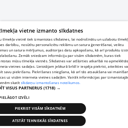
 tīmekļa vietne izmanto sīkdatnes
 tīmekļa vietnē tiek izmantotas sīkdatnes, lai nodrošinātu un uzlabotu tīmek
nes darbību., nosūtītu personalizētu reklāmu un satura ģenerēšanai, veiktu
āmas un satura mērījumus, auditorijas datu apkopošanu, kā arī produktu izst
zlabošanu. Zemāk sniedzam informāciju par visām sīkdatnēm, kuras tiek
ntotas mūsu tīmekļa vietnēs. Sīkdatnes var atšķirties atkarībā no apmeklētā
rneta vietnes sadaļas. Lietotājam jebkurā brīdī ir iespēja piekrist, atteikties va
īt savu piekrišanu. Piekrišanas sniegšana, kā arī tās atsaukšana vai mainīša
ecas uz visām interneta vietnes sadaļām. Vairāk informācijas par izmantotaj
atnēm skatīt
sīkdatņu izmantošanas noteikumos.
ĪT VISUS PARTNERUS
(1718) →
PIELĀGOT IZVĒLI
PIEKRIST VISĀM SĪKDATNĒM
ATSTĀT TEHNISKĀS SĪKDATNES