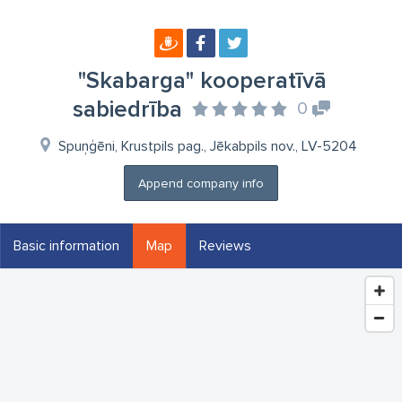
"Skabarga" kooperatīvā
sabiedrība
0
Spuņģēni, Krustpils pag., Jēkabpils nov., LV-5204
Append company info
Basic information
Map
Reviews