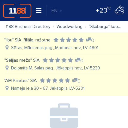
°C
+23
EN
1188 Business Directory
Woodworking
"Skabarga" kooperatīvā sabiedrība
"Ilbu" SIA, filiāle, ražotne
0
Sētas, Mārcienas pag., Madonas nov., LV-4801
''Sēlijas mežs'' SIA
0
Dolomīts M, Salas pag., Jēkabpils nov., LV-5230
"AM Paletes" SIA
0
Nameja iela 30 - 67, Jēkabpils, LV-5201