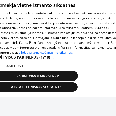
 tīmekļa vietne izmanto sīkdatnes
 tīmekļa vietnē tiek izmantotas sīkdatnes, lai nodrošinātu un uzlabotu tīmek
nes darbību., nosūtītu personalizētu reklāmu un satura ģenerēšanai, veiktu
āmas un satura mērījumus, auditorijas datu apkopošanu, kā arī produktu izst
zlabošanu. Zemāk sniedzam informāciju par visām sīkdatnēm, kuras tiek
ntotas mūsu tīmekļa vietnēs. Sīkdatnes var atšķirties atkarībā no apmeklētā
rneta vietnes sadaļas. Lietotājam jebkurā brīdī ir iespēja piekrist, atteikties va
īt savu piekrišanu. Piekrišanas sniegšana, kā arī tās atsaukšana vai mainīša
ecas uz visām interneta vietnes sadaļām. Vairāk informācijas par izmantotaj
atnēm skatīt
sīkdatņu izmantošanas noteikumos.
ĪT VISUS PARTNERUS
(1718) →
PIELĀGOT IZVĒLI
PIEKRIST VISĀM SĪKDATNĒM
ATSTĀT TEHNISKĀS SĪKDATNES
TEHNISKĀS/OBLIGĀTĀS
STATISTIKAS
MĒRĶĒŠANA
FUNKCIONĀLĀS
NEKLASIFICĒTĀS