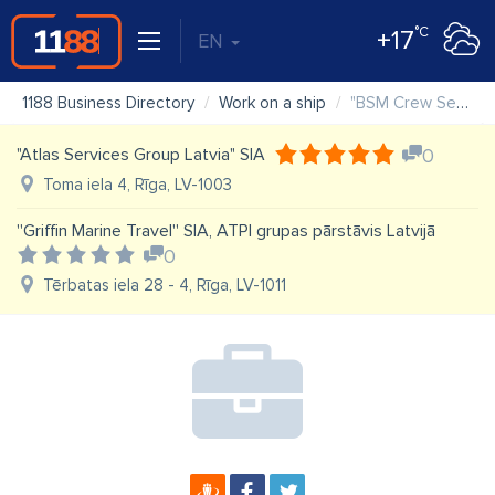
°C
+17
EN
1188 Business Directory
Work on a ship
"BSM Crew Service Centre (Latvia)" SIA
"Atlas Services Group Latvia" SIA
0
Toma iela 4, Rīga, LV-1003
''Griffin Marine Travel'' SIA, ATPI grupas pārstāvis Latvijā
0
Tērbatas iela 28 - 4, Rīga, LV-1011