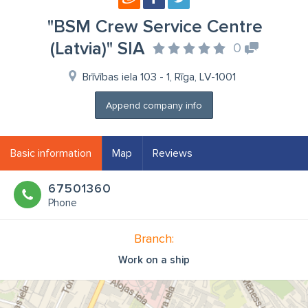
"BSM Crew Service Centre
(Latvia)" SIA
0
Brīvības iela 103 - 1, Rīga, LV-1001
Append company info
Basic information
Map
Reviews
67501360
Phone
Branch:
Work on a ship