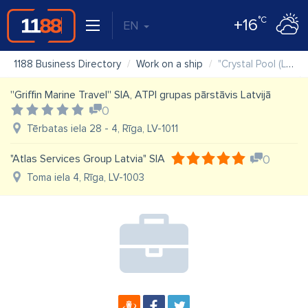
°C
+16
EN
1188 Business Directory
Work on a ship
"Crystal Pool (Latvia)" SIA
''Griffin Marine Travel'' SIA, ATPI grupas pārstāvis Latvijā
0
Tērbatas iela 28 - 4, Rīga, LV-1011
"Atlas Services Group Latvia" SIA
0
Toma iela 4, Rīga, LV-1003