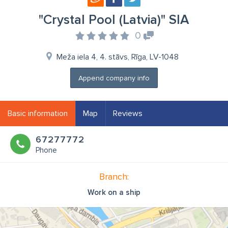
"Crystal Pool (Latvia)" SIA
0
Meža iela 4, 4. stāvs, Rīga, LV-1048
Append company info
Basic information
Map
Reviews
67277772
Phone
Branch:
Work on a ship