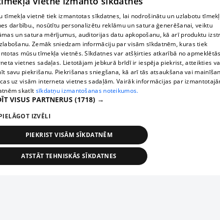
 tīmekļa vietne izmanto sīkdatnes
 tīmekļa vietnē tiek izmantotas sīkdatnes, lai nodrošinātu un uzlabotu tīmek
nes darbību., nosūtītu personalizētu reklāmu un satura ģenerēšanai, veiktu
āmas un satura mērījumus, auditorijas datu apkopošanu, kā arī produktu izst
zlabošanu. Zemāk sniedzam informāciju par visām sīkdatnēm, kuras tiek
ntotas mūsu tīmekļa vietnēs. Sīkdatnes var atšķirties atkarībā no apmeklētā
rneta vietnes sadaļas. Lietotājam jebkurā brīdī ir iespēja piekrist, atteikties va
īt savu piekrišanu. Piekrišanas sniegšana, kā arī tās atsaukšana vai mainīša
ecas uz visām interneta vietnes sadaļām. Vairāk informācijas par izmantotaj
atnēm skatīt
sīkdatņu izmantošanas noteikumos.
ĪT VISUS PARTNERUS
(1718) →
PIELĀGOT IZVĒLI
PIEKRIST VISĀM SĪKDATNĒM
ATSTĀT TEHNISKĀS SĪKDATNES
TEHNISKĀS/OBLIGĀTĀS
STATISTIKAS
MĒRĶĒŠANA
FUNKCIONĀLĀS
NEKLASIFICĒTĀS