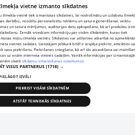
 tīmekļa vietne izmanto sīkdatnes
 tīmekļa vietnē tiek izmantotas sīkdatnes, lai nodrošinātu un uzlabotu tīmek
nes darbību., nosūtītu personalizētu reklāmu un satura ģenerēšanai, veiktu
āmas un satura mērījumus, auditorijas datu apkopošanu, kā arī produktu izst
zlabošanu. Zemāk sniedzam informāciju par visām sīkdatnēm, kuras tiek
ntotas mūsu tīmekļa vietnēs. Sīkdatnes var atšķirties atkarībā no apmeklētā
rneta vietnes sadaļas. Lietotājam jebkurā brīdī ir iespēja piekrist, atteikties va
īt savu piekrišanu. Piekrišanas sniegšana, kā arī tās atsaukšana vai mainīša
ecas uz visām interneta vietnes sadaļām. Vairāk informācijas par izmantotaj
atnēm skatīt
sīkdatņu izmantošanas noteikumos.
ĪT VISUS PARTNERUS
(1718) →
PIELĀGOT IZVĒLI
PIEKRIST VISĀM SĪKDATNĒM
ATSTĀT TEHNISKĀS SĪKDATNES
TEHNISKĀS/OBLIGĀTĀS
STATISTIKAS
MĒRĶĒŠANA
FUNKCIONĀLĀS
NEKLASIFICĒTĀS