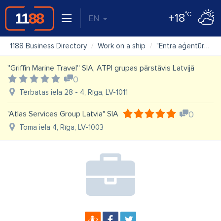
°C
+18
EN
1188 Business Directory
Work on a ship
"Entra aģentūra" SIA
''Griffin Marine Travel'' SIA, ATPI grupas pārstāvis Latvijā
0
Tērbatas iela 28 - 4, Rīga, LV-1011
"Atlas Services Group Latvia" SIA
0
Toma iela 4, Rīga, LV-1003