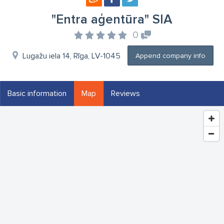
"Entra aģentūra" SIA
0
Lugažu iela 14, Rīga, LV-1045
Append company info
Basic information
Map
Reviews