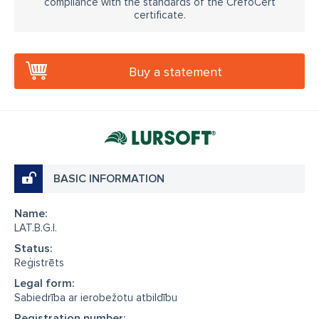
compliance with the standards of the CrefoCert
certificate.
Buy a statement
BASIC INFORMATION
Name:
LAT.B.G.I.
Status:
Reģistrēts
Legal form:
Sabiedrība ar ierobežotu atbildību
Registration number: