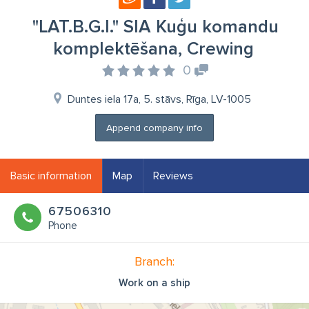
"LAT.B.G.I." SIA Kuģu komandu
komplektēšana, Crewing
0
Duntes iela 17a, 5. stāvs, Rīga, LV-1005
Append company info
Basic information
Map
Reviews
67506310
Phone
Branch:
Work on a ship