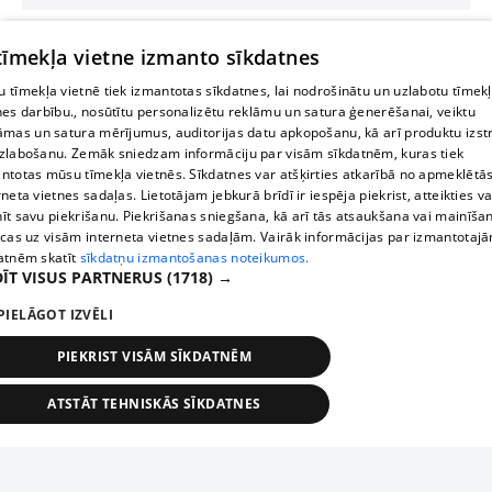
 tīmekļa vietne izmanto sīkdatnes
 tīmekļa vietnē tiek izmantotas sīkdatnes, lai nodrošinātu un uzlabotu tīmek
nes darbību., nosūtītu personalizētu reklāmu un satura ģenerēšanai, veiktu
āmas un satura mērījumus, auditorijas datu apkopošanu, kā arī produktu izst
zlabošanu. Zemāk sniedzam informāciju par visām sīkdatnēm, kuras tiek
ntotas mūsu tīmekļa vietnēs. Sīkdatnes var atšķirties atkarībā no apmeklētā
rneta vietnes sadaļas. Lietotājam jebkurā brīdī ir iespēja piekrist, atteikties va
īt savu piekrišanu. Piekrišanas sniegšana, kā arī tās atsaukšana vai mainīša
ecas uz visām interneta vietnes sadaļām. Vairāk informācijas par izmantotaj
atnēm skatīt
sīkdatņu izmantošanas noteikumos.
ĪT VISUS PARTNERUS
(1718) →
PIELĀGOT IZVĒLI
PIEKRIST VISĀM SĪKDATNĒM
ATSTĀT TEHNISKĀS SĪKDATNES
TEHNISKĀS/OBLIGĀTĀS
STATISTIKAS
MĒRĶĒŠANA