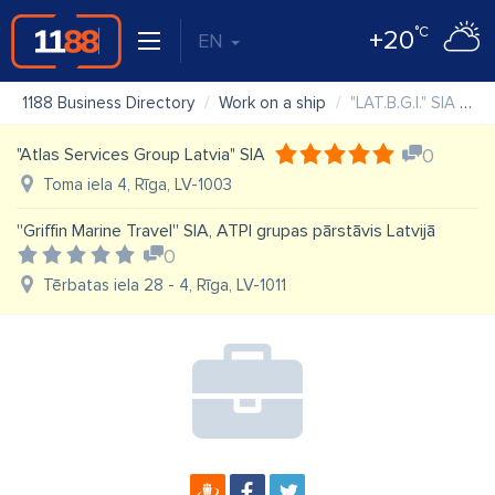
°C
+20
EN
1188 Business Directory
Work on a ship
"LAT.B.G.I." SIA Kuģu komandu komplektēšana, Crewing
"Atlas Services Group Latvia" SIA
0
Toma iela 4, Rīga, LV-1003
''Griffin Marine Travel'' SIA, ATPI grupas pārstāvis Latvijā
0
Tērbatas iela 28 - 4, Rīga, LV-1011