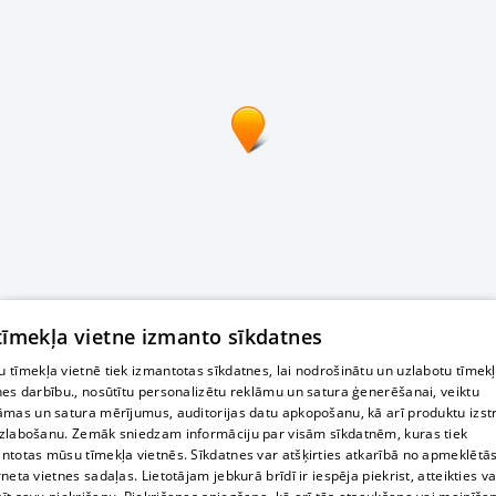
 tīmekļa vietne izmanto sīkdatnes
 tīmekļa vietnē tiek izmantotas sīkdatnes, lai nodrošinātu un uzlabotu tīmek
nes darbību., nosūtītu personalizētu reklāmu un satura ģenerēšanai, veiktu
āmas un satura mērījumus, auditorijas datu apkopošanu, kā arī produktu izst
zlabošanu. Zemāk sniedzam informāciju par visām sīkdatnēm, kuras tiek
ntotas mūsu tīmekļa vietnēs. Sīkdatnes var atšķirties atkarībā no apmeklētā
rneta vietnes sadaļas. Lietotājam jebkurā brīdī ir iespēja piekrist, atteikties va