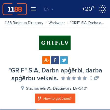
°C
+20
EN
1188 Business Directory
Workwear
"GRIF" SIA, Darba apģērbi, darba apģērbu veikals.
"GRIF" SIA, Darba apģērbi, darba
apģērbu veikals.
0
Stacijas iela 85, Daugavpils, LV-5401
How to get there?