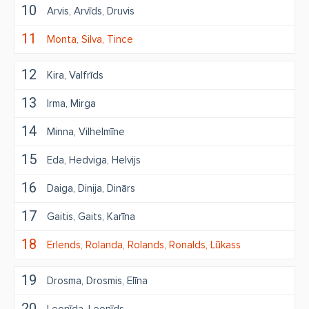
10
Arvis
Arvīds
Druvis
11
Monta
Silva
Tince
12
Kira
Valfrīds
13
Irma
Mirga
14
Minna
Vilhelmīne
15
Eda
Hedviga
Helvijs
16
Daiga
Dinija
Dinārs
17
Gaitis
Gaits
Karīna
18
Erlends
Rolanda
Rolands
Ronalds
Lūkass
19
Drosma
Drosmis
Elīna
20