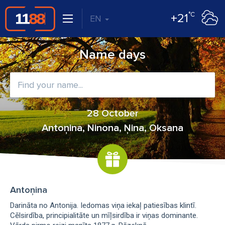
°C
+21
EN
Name days
28 October
Antoņina, Ninona, Ņina, Oksana
Antoņina
Darināta no Antonija. Iedomas viņa iekaļ patiesības klintī.
Cēlsirdība, principialitāte un mīļsirdība ir viņas dominante.