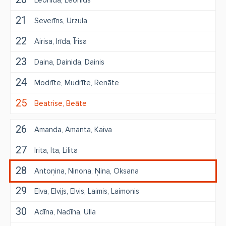
Leonīda
Leonīds
21
Severīns
Urzula
22
Airisa
Irīda
Īrisa
23
Daina
Dainida
Dainis
24
Modrīte
Mudrīte
Renāte
25
Beatrise
Beāte
26
Amanda
Amanta
Kaiva
27
Irita
Ita
Lilita
28
Antoņina
Ninona
Ņina
Oksana
29
Elva
Elvijs
Elvis
Laimis
Laimonis
30
Adīna
Nadīna
Ulla