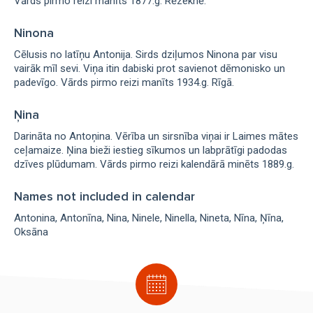
Vārds pirmo reizi manīts 1877.g. Rēzeknē.
Ninona
Cēlusis no latīņu Antonija. Sirds dziļumos Ninona par visu
vairāk mīl sevi. Viņa itin dabiski prot savienot dēmonisko un
padevīgo. Vārds pirmo reizi manīts 1934.g. Rīgā.
Ņina
Darināta no Antoņina. Vērība un sirsnība viņai ir Laimes mātes
ceļamaize. Ņina bieži iestieg sīkumos un labprātīgi padodas
dzīves plūdumam. Vārds pirmo reizi kalendārā minēts 1889.g.
Names not included in calendar
Antonina
Antonīna
Nina
Ninele
Ninella
Nineta
Nīna
Ņīna
Oksāna