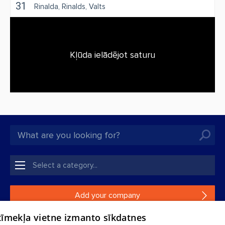
31
Rinalda
Rinalds
Valts
Kļūda ielādējot saturu
Add your company
 tīmekļa vietne izmanto sīkdatnes
If your company is not in our database, please fill in a