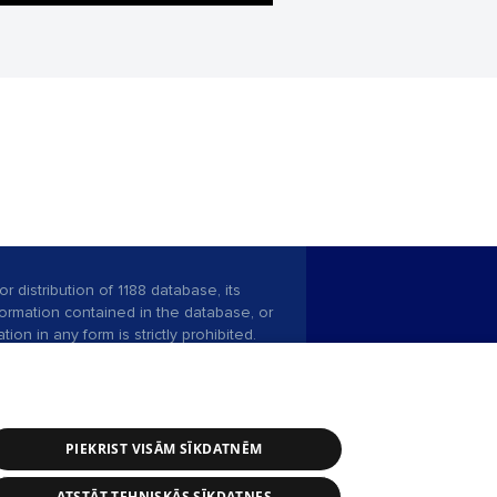
r distribution of 1188 database, its
nformation contained in the database, or
tion in any form is strictly prohibited.
 download is prohibited. Reproduction
l published on the website 1188 is
den without the editorial license of 1188
PIEKRIST VISĀM SĪKDATNĒM
ATSTĀT TEHNISKĀS SĪKDATNES