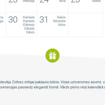
Viktorija
Ieva
Stella
30
31
ona
Daniela
Kalvis
ga
Daniels
Silvestrs
Dāniels
Silvis
Dāvids
Dāvis
devēja. Dzīves stihijai pakļauta būtne. Viņas uztversmes asums, vi
s pretenzijas pasniedz elegantā formā. Vārds pirmo reizi kalendārā 