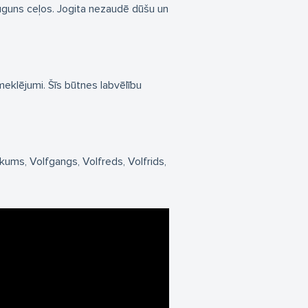
lduguns ceļos. Jogita nezaudē dūšu un
meklējumi. Šīs būtnes labvēlību
ukums
Volfgangs
Volfreds
Volfrids