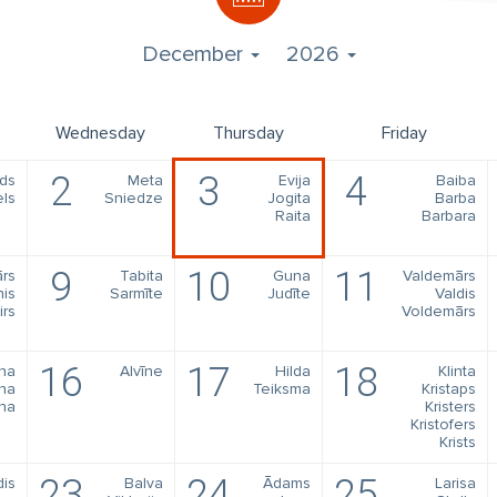
December
2026
Wednesday
Thursday
Friday
2
3
4
lds
Meta
Evija
Baiba
ls
Sniedze
Jogita
Barba
Raita
Barbara
9
10
11
rs
Tabita
Guna
Valdemārs
is
Sarmīte
Judīte
Valdis
irs
Voldemārs
16
17
18
na
Alvīne
Hilda
Klinta
na
Teiksma
Kristaps
na
Kristers
Kristofers
Krists
23
24
25
dis
Balva
Ādams
Larisa