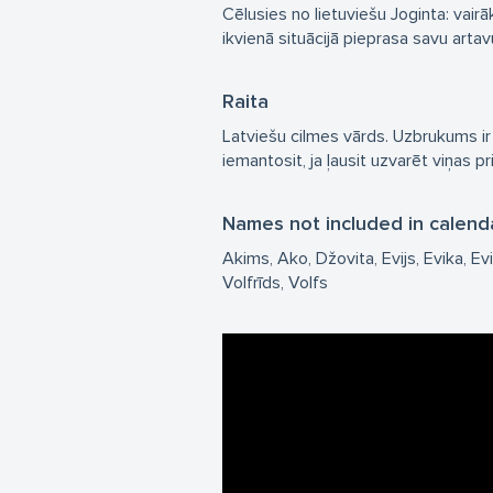
Cēlusies no lietuviešu Joginta: vair
ikvienā situācijā pieprasa savu artav
Raita
Latviešu cilmes vārds. Uzbrukums ir 
iemantosit, ja ļausit uzvarēt viņas p
Names not included in calend
Akims
Ako
Džovita
Evijs
Evika
Ev
Volfrīds
Volfs