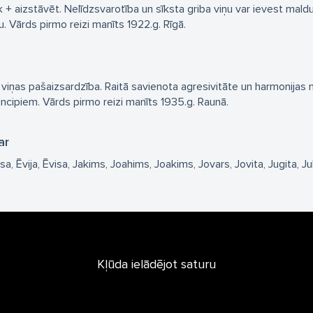
āk + aizstāvēt. Nelīdzsvarotība un sīksta griba viņu var ievest ma
u. Vārds pirmo reizi manīts 1922.g. Rīgā.
viņas pašaizsardzība. Raitā savienota agresivitāte un harmonijas 
rincipiem. Vārds pirmo reizi manīts 1935.g. Raunā.
ar
isa
Ēvija
Ēvisa
Jakims
Joahims
Joakims
Jovars
Jovita
Jugita
J
Kļūda ielādējot saturu