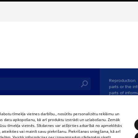
Reproduction, o
parts or the i
parts of informa
Also automatic
ies
In the cinemas
of any materia
rains,
TV program
strictly forbid
zlabotu tīmekļa vietnes darbību., nosūtītu personalizētu reklāmu un
tional schedules
website.
Contract rules
as datu apkopošanu, kā arī produktu izstrādi un uzlabošanu. Zemāk
ets
su tīmekļa vietnēs. Sīkdatnes var atšķirties atkarībā no apmeklētās
360 Ziņas kontakti
, atteikties vai mainīt savu piekrišanu. Piekrišanas sniegšana, kā arī
ckets
adaļām. Vairāk informācijas par izmantotajām sīkdatnēm skatīt