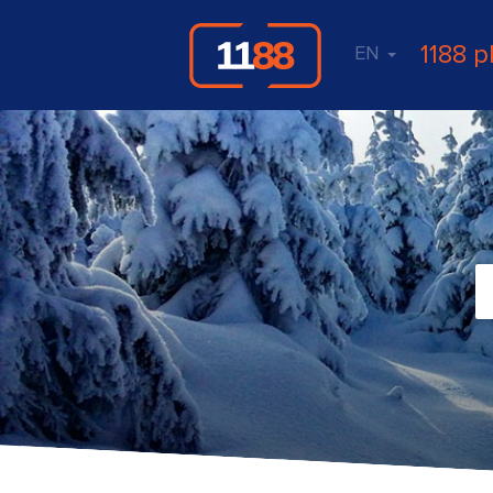
1188 p
EN