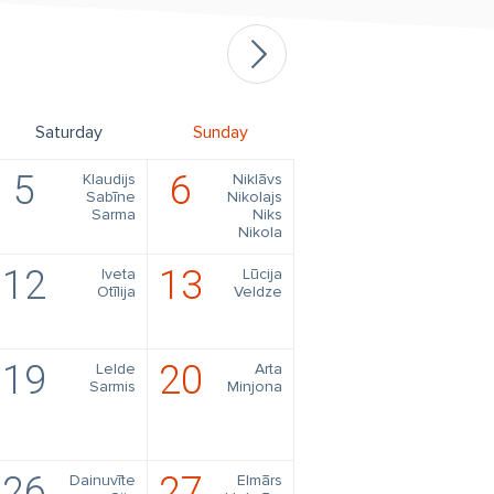
Saturday
Sunday
5
6
Klaudijs
Niklāvs
Sabīne
Nikolajs
Sarma
Niks
Nikola
12
13
Iveta
Lūcija
Otīlija
Veldze
19
20
Lelde
Arta
Sarmis
Minjona
26
27
Dainuvīte
Elmārs