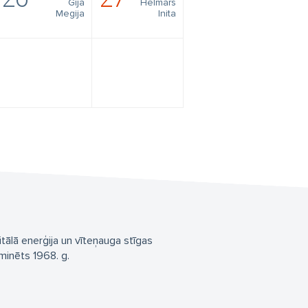
Gija
Helmārs
Megija
Inita
tālā enerģija un vīteņauga stīgas
minēts 1968. g.