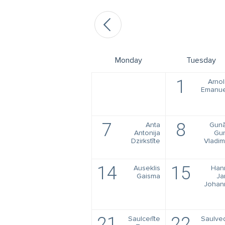
Monday
Tuesday
1
Arno
Emanue
7
8
Anta
Gunā
Antonija
Gun
Dzirkstīte
Vladim
14
15
Auseklis
Han
Gaisma
Ja
Johan
21
22
Saulcerīte
Saulve