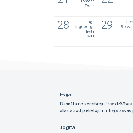
Tomass
Toms
28
29
Inga
Ilg
Ingeborga
Solvei
Irvita
Ivita
Evija
Darināta no senebreju Eva: dzīvības 
allaž atrod pielietojumu. Evija sava
Jogita