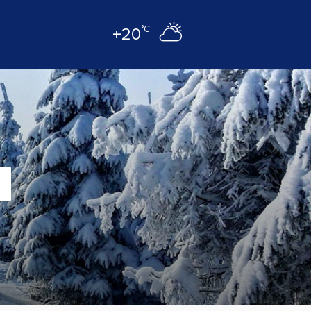
°C
+20