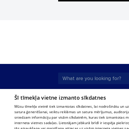
About us
Compan
Šī tīmekļa vietne izmanto sīkdatnes
Advertisement
Buses, t
Mūsu tīmekļa vietnē tiek izmantotas sīkdatnes, lai nodrošinātu un u
interna
For business
satura ģenerēšanai, veiktu reklāmas un satura mērījumus, auditorij
Bus tick
sniedzam informāciju par visām sīkdatnēm, kuras tiek izmantotas mū
Tariffs
interneta vietnes sadaļas. Lietotājam jebkurā brīdī ir iespēja piekrist
Train ti
Privacy policy
tās atsaukšana vai mainīšana attiecas uz visām interneta vietnes s