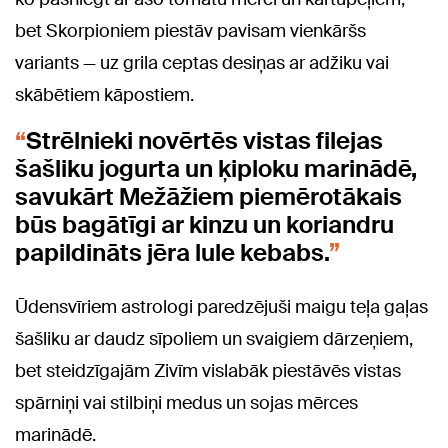
bet Skorpioniem piestāv pavisam vienkāršs
variants — uz grila ceptas desiņas ar adžiku vai
skābētiem kāpostiem.
Strēlnieki novērtēs vistas filejas
šašliku jogurta un ķiploku marinādē,
savukārt Mežāžiem piemērotākais
būs bagātīgi ar kinzu un koriandru
papildināts jēra lule kebabs.
Ūdensvīriem astrologi paredzējuši maigu teļa gaļas
šašliku ar daudz sīpoliem un svaigiem dārzeņiem,
bet steidzīgajām Zivīm vislabāk piestāvēs vistas
spārniņi vai stilbiņi medus un sojas mērces
marinādē.