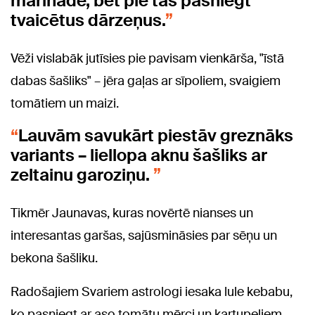
marinādē, bet pie tās pasniegt
tvaicētus dārzeņus.
Vēži vislabāk jutīsies pie pavisam vienkārša, "īstā
dabas šašliks" – jēra gaļas ar sīpoliem, svaigiem
tomātiem un maizi.
Lauvām savukārt piestāv greznāks
variants – liellopa aknu šašliks ar
zeltainu garoziņu.
Tikmēr Jaunavas, kuras novērtē nianses un
interesantas garšas, sajūsmināsies par sēņu un
bekona šašliku.
Radošajiem Svariem astrologi iesaka lule kebabu,
ko pasniegt ar aso tomātu mērci un kartupeļiem,