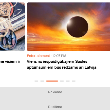
Entertainment
12:07 PM
Enter
 ir
Viens no iespaidīgākajiem Saules
Naudu
aptumsumiem būs redzams arī Latvijā
atmak
Reklāma
Reklāma