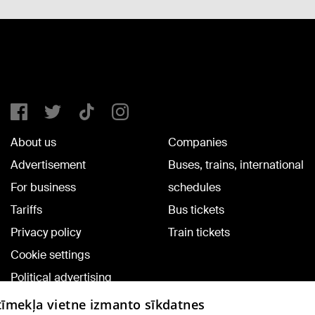
About us
Companies
Advertisement
Buses, trains, international
For business
schedules
Tariffs
Bus tickets
Privacy policy
Train tickets
Cookie settings
Political advertising
Cookie policy
 tīmekļa vietne izmanto sīkdatnes