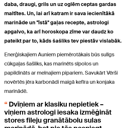
daba, draugi, grils un uz oglēm ceptas gardas
maltītes. Un, lai arī katram ir sava iecienītākā
marināde un "īstā" gaļas recepte, astrologi
apgalvo, ka arī horoskopa zīme var daudz ko
pateikt par to, kāds šašliks tev piestāv vislabāk.
Enerģiskajiem Auniem piemērotākais būs sulīgs
cūkgaļas šašliks, kas marinēts sīpolos un
papildināts ar melnajiem pipariem. Savukārt Vērši
novērtēs jēra karbonādi maigā kefīra un konjaka
marinādē.
Dvīņiem ar klasiku nepietiek –
viņiem astrologi iesaka izmēģināt
stores fileju granātābolu sulas