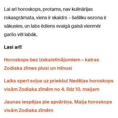
Lai arī horoskops, protams, nav kulinārijas
rokasgrāmata, viens ir skaidrs – šašliku sezona ir
sākusies, un labs ēdiens svaigā gaisā vienmēr
garšo vēl labāk.
Lasi arī!
Horoskops bez izskaistinājumiem – katras
Zodiaka zīmes plusi un mīnusi
Laiks spert soļus uz priekšu! Nedēļas horoskops
visām Zodiaka zīmēm no 4. līdz 10. maijam
Jaunas iespējas pie apvāršņa. Maija horoskops
visām Zodiaka zīmēm