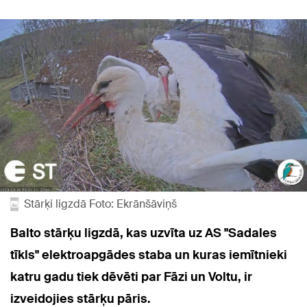
Stārķi ligzdā Foto: Ekrānšāviņš
Balto stārķu ligzdā, kas uzvīta uz AS "Sadales
tīkls" elektroapgādes staba un kuras iemītnieki
katru gadu tiek dēvēti par Fāzi un Voltu, ir
izveidojies stārķu pāris.