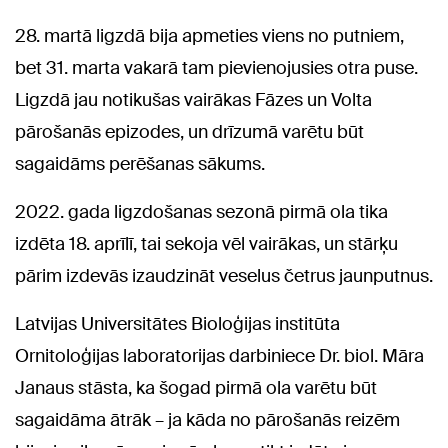
28. martā ligzdā bija apmeties viens no putniem,
bet 31. marta vakarā tam pievienojusies otra puse.
Ligzdā jau notikušas vairākas Fāzes un Volta
pārošanās epizodes, un drīzumā varētu būt
sagaidāms perēšanas sākums.
2022. gada ligzdošanas sezonā pirmā ola tika
izdēta 18. aprīlī, tai sekoja vēl vairākas, un stārķu
pārim izdevās izaudzināt veselus četrus jaunputnus.
Latvijas Universitātes Bioloģijas institūta
Ornitoloģijas laboratorijas darbiniece Dr. biol. Māra
Janaus stāsta, ka šogad pirmā ola varētu būt
sagaidāma ātrāk – ja kāda no pārošanās reizēm