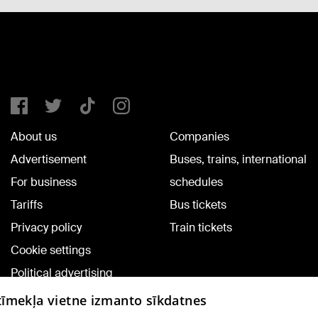
About us
Companies
Advertisement
Buses, trains, international
For business
schedules
Tariffs
Bus tickets
Privacy policy
Train tickets
Cookie settings
Political advertising
Cookie policy
 tīmekļa vietne izmanto sīkdatnes