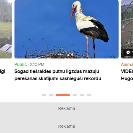
Public
2:10 PM
Anima
īgi
Šogad tiešraides putnu ligzdās mazuļu
VIDEO
perēšanas skatījumi sasnieguši rekordu
Hugo,
Reklāma
Reklāma