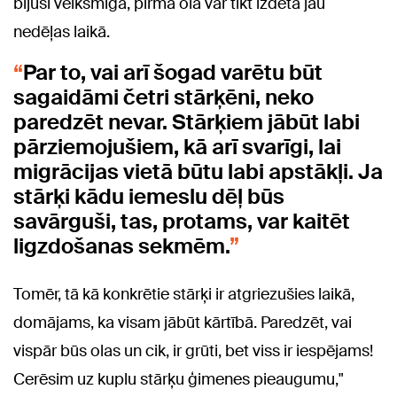
bijusi veiksmīga, pirmā ola var tikt izdēta jau
nedēļas laikā.
Par to, vai arī šogad varētu būt
sagaidāmi četri stārķēni, neko
paredzēt nevar. Stārķiem jābūt labi
pārziemojušiem, kā arī svarīgi, lai
migrācijas vietā būtu labi apstākļi. Ja
stārķi kādu iemeslu dēļ būs
savārguši, tas, protams, var kaitēt
ligzdošanas sekmēm.
Tomēr, tā kā konkrētie stārķi ir atgriezušies laikā,
domājams, ka visam jābūt kārtībā. Paredzēt, vai
vispār būs olas un cik, ir grūti, bet viss ir iespējams!
Cerēsim uz kuplu stārķu ģimenes pieaugumu,"