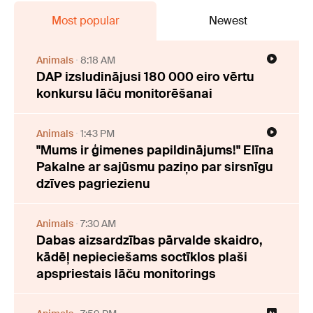
Most popular
Newest
Animals
8:18 AM
DAP izsludinājusi 180 000 eiro vērtu
konkursu lāču monitorēšanai
Animals
1:43 PM
"Mums ir ģimenes papildinājums!" Elīna
Pakalne ar sajūsmu paziņo par sirsnīgu
dzīves pagriezienu
Animals
7:30 AM
Dabas aizsardzības pārvalde skaidro,
kādēļ nepieciešams soctīklos plaši
apspriestais lāču monitorings