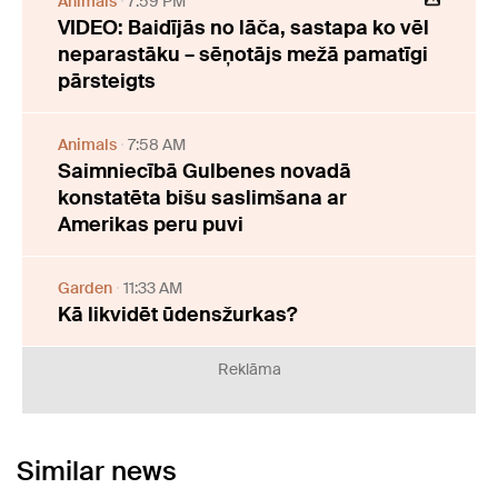
Animals
7:59 PM
VIDEO: Baidījās no lāča, sastapa ko vēl
neparastāku – sēņotājs mežā pamatīgi
pārsteigts
Animals
7:58 AM
Saimniecībā Gulbenes novadā
konstatēta bišu saslimšana ar
Amerikas peru puvi
Garden
11:33 AM
Kā likvidēt ūdensžurkas?
Reklāma
Similar news