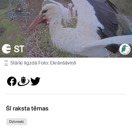
Stārķi ligzdā Foto: Ekrānšāviņš
Šī raksta tēmas
Dzīvnieki